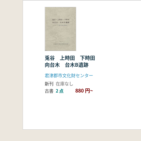
兎谷 上時田 下時田
向台木 台木B遺跡
君津郡市文化財センター
新刊
在庫なし
880 円~
古書
2 点