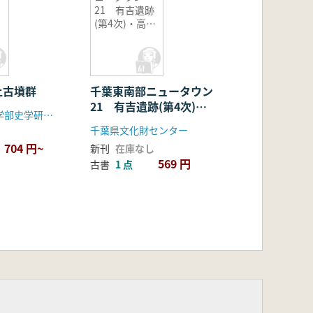
21 有吉遺跡
(第4次)・高沢
古墳群
上古墳群
千葉東南部ニュータウン
21 有吉遺跡(第4次)・
日本大学文理学部史学研究室
高沢古墳群
千葉県文化財センター
704 円~
新刊
在庫なし
569 円
古書
1 点