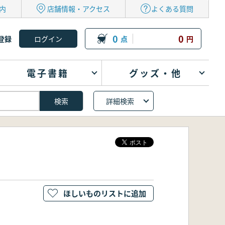
内
店舗情報・アクセス
よくある質問
0
0
登録
点
円
電子書籍
グッズ・他
詳細検索
ほしいものリストに追加