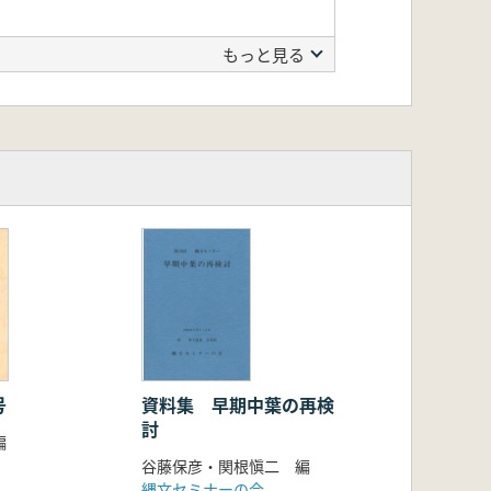
もっと見る
号
資料集 早期中葉の再検
討
編
谷藤保彦・関根愼二 編
縄文セミナーの会