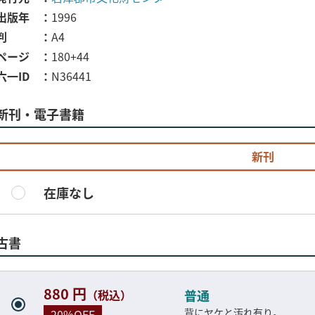
出版年
1996
判
A4
ページ
180+44
六一ID
N36441
新刊・電子書籍
新刊
在庫なし
古書
880 円
（税込）
普通
背にヤケと汚れ有り。
20%OFF