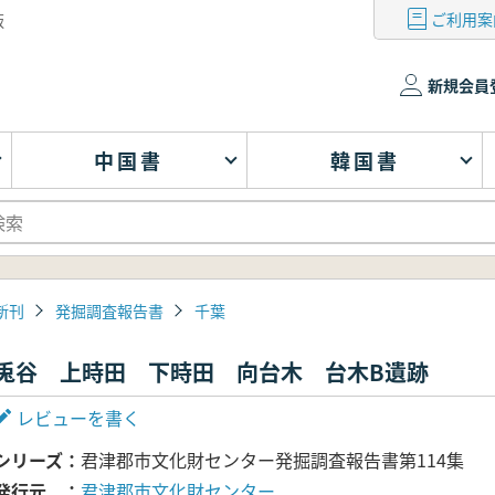
ご利用案
版
新規会員
中国書
韓国書
新刊
発掘調査報告書
千葉
兎谷 上時田 下時田 向台木 台木B遺跡
レビューを書く
シリーズ
君津郡市文化財センター発掘調査報告書第114集
発行元
君津郡市文化財センター