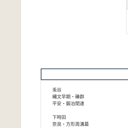
兎谷
縄文早期・礫群
平安・鍛冶関連
下時田
奈良・方形周溝墓