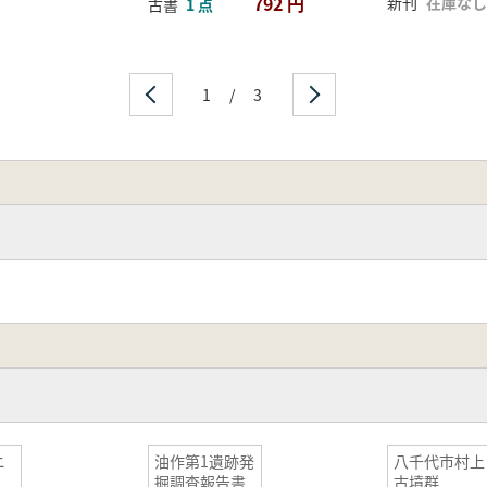
792 円
新刊
在庫なし
古書
1 点
1
/
3
ニ
油作第1遺跡発
八千代市村上
掘調査報告書
古墳群