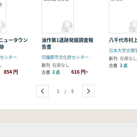
跡
ニュータウン
油作第1遺跡発掘調査報
八千代市村
跡
告書
センター
印旛郡市文化財センター
新刊
在庫なし
し
新刊
在庫なし
古書
2 点
854 円
616 円~
古書
2 点
1
/
5