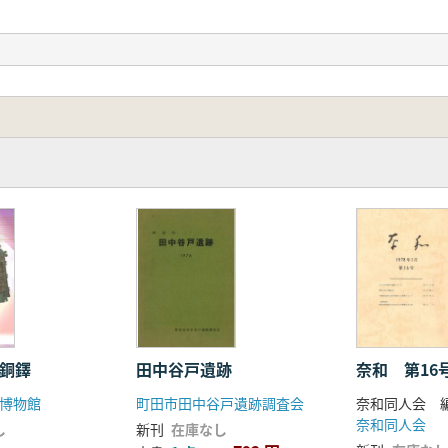
 銅鐸
田中谷戸遺跡
奈和 第16
博物館
町田市田中谷戸遺跡調査会
奈和同人会 
奈和同人会
し
新刊
在庫なし