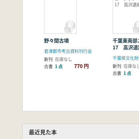
17 高沢遺
野々間古墳
千葉東南部
17 高沢遺
君津郡市考古資料刊行会
千葉県文化財
新刊
在庫なし
770 円
新刊
在庫な
古書
1 点
古書
1 点
最近見た本