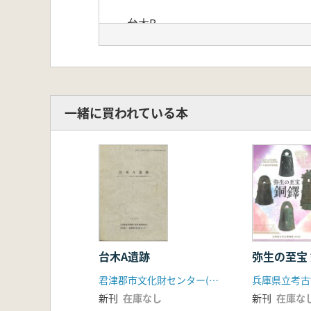
台木B
縄文早期～後期・炉穴群/田戸下層式
一緒に買われている本
台木A遺跡
弥生の至宝
君津郡市文化財センター(君津郡市考古資料刊行会)
兵庫県立考古
新刊
在庫なし
新刊
在庫な