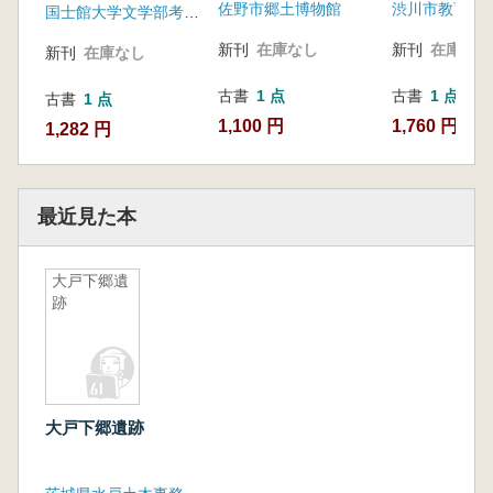
佐野市郷土博物館
渋川市教育委
査
国士館大学文学部考古学研究室
新刊
在庫なし
新刊
在庫なし
新刊
在庫なし
古書
1 点
古書
1 点
古書
1 点
1,100 円
1,760 円
1,282 円
最近見た本
大戸下郷遺
跡
大戸下郷遺跡