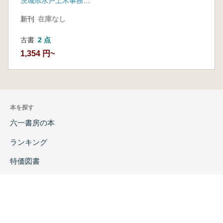
茨城県水戸土木事務所 茨城県教育財団
新刊
在庫なし
古書
2 点
1,354 円~
本を探す
六一書房の本
ランキング
特価図書
特集
書店様へ
著者ログイン