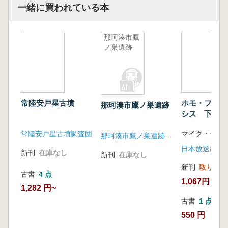
一緒に買われている本
那珂湊市鷹
ノ巣遺跡
常陸安戸星古墳
ホモ・フロレ
那珂湊市鷹ノ巣遺跡
シス 下 1万
年前に消えた
常陸安戸星古墳調査団
那珂湊市鷹ノ巣遺跡発掘調査会
日本放送出版
新刊
在庫なし
新刊
在庫なし
新刊
取り寄せ
古書
4 点
1,067円
1,282 円~
古書
1 点
550 円