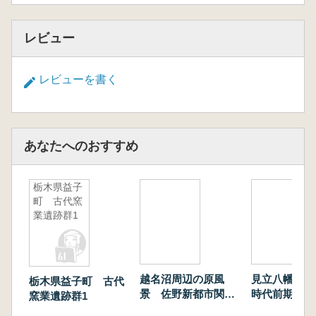
レビュー
レビューを書く
あなたへのおすすめ
栃木県益子
町 古代窯
業遺跡群1
越名沼周辺の原風
見立八幡遺跡
栃木県益子町 古代
景 佐野新都市関連
時代前期・後
窯業遺跡群1
遺跡の調査成果から
落、終末期古