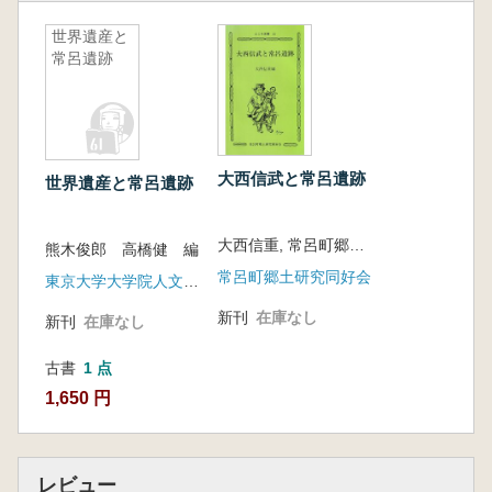
世界遺産と
常呂遺跡
大西信武と常呂遺跡
世界遺産と常呂遺跡
大西信重, 常呂町郷土研究同好会 編
熊木俊郎 高橋健 編
常呂町郷土研究同好会
東京大学大学院人文社会系研究科
新刊
在庫なし
新刊
在庫なし
古書
1 点
1,650 円
レビュー