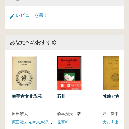
レビューを書く
あなたへのおすすめ
東亜古文化説苑
石川
梵鐘と古文化
原田淑人
橋本澄夫 著
坪井良平著
原田淑人先生米寿記念会
保育社
大八洲出版