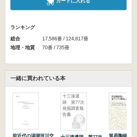
カートに入れる
ランキング
総合
17,586番 / 124,817冊
地理・地質
70番 / 735冊
一緒に買われている本
十三湊遺
跡 第77次
発掘調査報
告書
前近代の潟湖河川交
貿易陶磁器と
十三湊遺跡 第77次