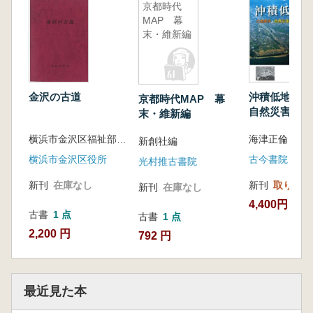
京都時代
MAP 幕
末・維新編
金沢の古道
沖積低地 土地条件と
京都時代MAP 幕
自然災害リス
末・維新編
横浜市金沢区福祉部市民課 編
海津正倫 著
新創社編
横浜市金沢区役所
古今書院
光村推古書院
新刊
在庫なし
新刊
取り寄せ
新刊
在庫なし
4,400円
古書
1 点
古書
1 点
2,200 円
792 円
最近見た本