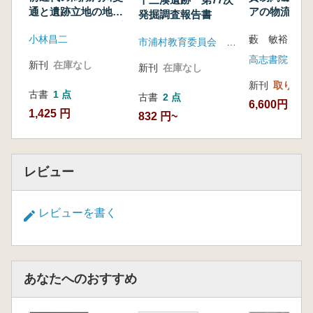
通と遺跡立地の地域
アの物流 平泉・博
発掘調査報告書
史的研究:平成12年度
多・中国
小林昌二
研究経過報告書
市浦村教育委員会 富山大学人文学部考古学研究室
高志書院
新刊
在庫なし
新刊
在庫なし
新刊
取り寄せ
古書
1 点
古書
2 点
6,600円
1,425 円
832 円~
レビュー
レビューを書く
あなたへのおすすめ