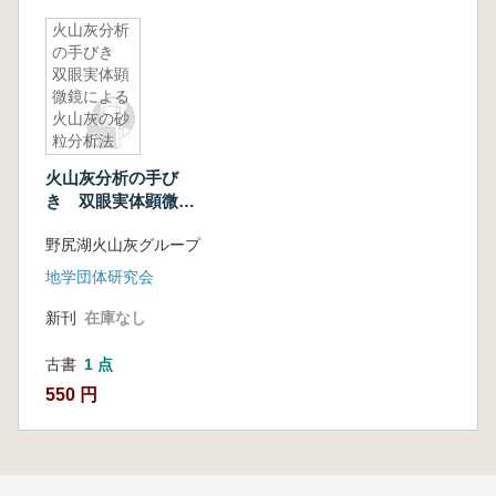
火山灰分析
の手びき
双眼実体顕
微鏡による
火山灰の砂
粒分析法
火山灰分析の手び
き 双眼実体顕微鏡
による火山灰の砂粒
野尻湖火山灰グループ
分析法
地学団体研究会
新刊
在庫なし
古書
1 点
550 円