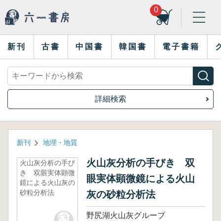
0
新刊
古書
中国書
韓国書
電子書籍
詳細検索
新刊
地理・地質
火山灰分析の手びき 双
火山灰分析の手び
き 双眼実体顕微
眼実体顕微鏡による火山
鏡による火山灰の
砂粒分析法
灰の砂粒分析法
野尻湖火山灰グループ