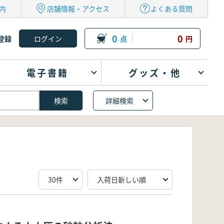
内
店舗情報・アクセス
よくある質問
0
0
登録
点
円
電子書籍
グッズ・他
詳細検索