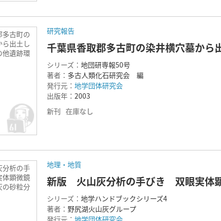
研究報告
郡多古町の
から出土し
千葉県香取郡多古町の染井横穴墓から
の他遺跡環
シリーズ：
地団研専報50号
著者：
多古人類化石研究会 編
発行元：
地学団体研究会
出版年：
2003
新刊
在庫なし
地理・地質
灰分析の手
実体顕微鏡
新版 火山灰分析の手びき 双眼実体
灰の砂粒分
シリーズ：
地学ハンドブックシリーズ4
著者：
野尻湖火山灰グループ
発行元：
地学団体研究会