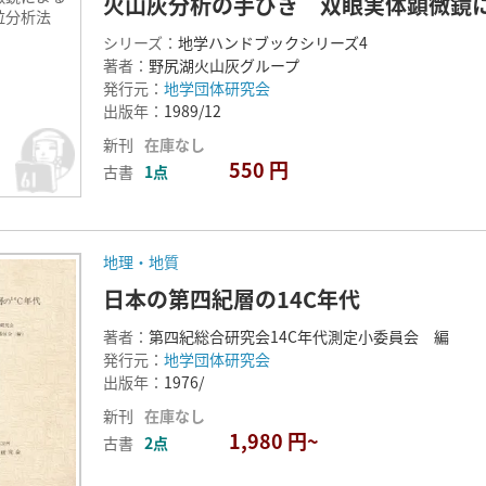
火山灰分析の手びき 双眼実体顕微鏡
粒分析法
シリーズ：
地学ハンドブックシリーズ4
著者：
野尻湖火山灰グループ
発行元：
地学団体研究会
出版年：
1989/12
新刊
在庫なし
550 円
古書
1点
地理・地質
日本の第四紀層の14C年代
著者：
第四紀総合研究会14C年代測定小委員会 編
発行元：
地学団体研究会
出版年：
1976/
新刊
在庫なし
1,980 円~
古書
2点