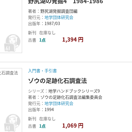
野尻湖の発掘4 1984-198
著者：
野尻湖発掘調査団編
発行元：
地学団体研究会
出版年：
1987/03
新刊
在庫なし
1,394 円
古書
1点
入門書・手引書
化石調査法
ゾウの足跡化石調査法
シリーズ：
地学ハンドブックシリーズ9
著者：
ゾウの足跡化石調査法編集委員会
発行元：
地学団体研究会
出版年：
1994
新刊
在庫なし
1,069 円
古書
1点