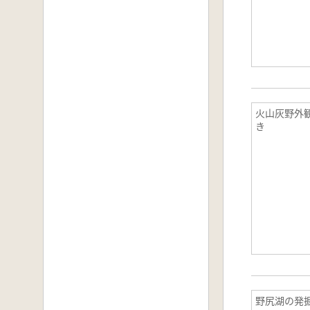
火山灰野外
き
野尻湖の発