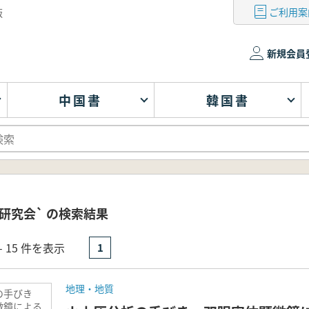
ご利用案
版
新規会員
中国書
韓国書
研究会` の検索結果
- 15 件を表示
1
地理・地質
の手びき
微鏡による