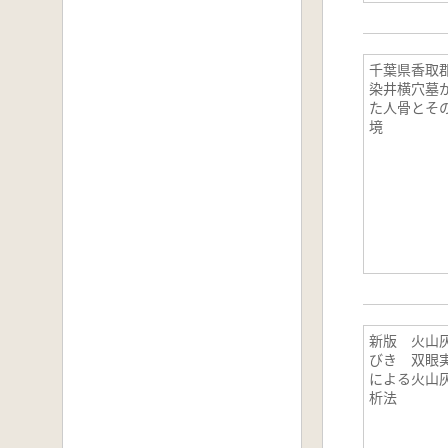
千葉県香取
染井横穴墓
た人骨とそ
境
新版 火山
びき 双眼
による火山
析法