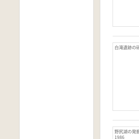
白滝遺跡の
野尻湖の発掘4
19