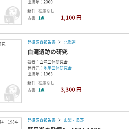
出版年：
2000
新刊
在庫なし
1,100 円
古書
1点
発掘調査報告書
北海道
研究
白滝遺跡の研究
著者：
白滝団体研究会
発行元：
地学団体研究会
出版年：
1963
新刊
在庫なし
3,300 円
古書
1点
発掘調査報告書
山梨・長野
 1984-
86