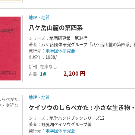
地理・地質
八ケ岳山麓の第四系
シリーズ：
地団研専報 第34号
著者：
八ケ岳団体研究グループ「八ケ岳山麓の第四系」
発行元：
地学団体研究会
出版年：
1988/
新刊
在庫なし
2,200 円
古書
1点
地理・地質
らべかた :
物・身近な
ケイソウのしらべかた : 小さな生き物
シリーズ：
地学ハンドブックシリーズ12
著者：
野尻湖ケイソウグループ著
発行元：
地学団体研究会