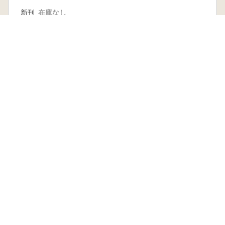
新刊
在庫なし
古書
2 点
3,009 円~
本を探す
六一書房の本
ランキング
特価図書
特集
書店様へ
著者ログイン