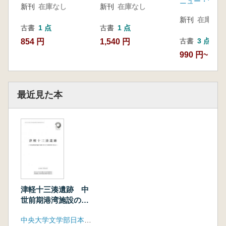
ニュー・サイ
新刊
在庫なし
新刊
在庫なし
新刊
在庫なし
古書
1 点
古書
1 点
古書
3 点
854 円
1,540 円
990 円~
最近見た本
津軽十三湊遺跡 中
世前期港湾施設の調
査 第157次調査報
中央大学文学部日本史学研究室 青森県五所川原市教育委員会
告書ほか