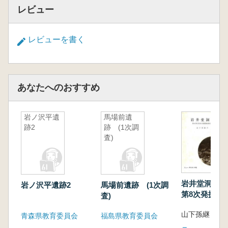
レビュー
レビューを書く
あなたへのおすすめ
岩ノ沢平遺
馬場前遺
跡2
跡 (1次調
査)
岩井堂洞窟 
岩ノ沢平遺跡2
馬場前遺跡 (1次調
第8次発掘調
査)
山下孫継 著
青森県教育委員会
福島県教育委員会