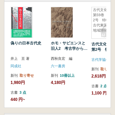
古代文化
第59巻 第
2号 特輯:
古代東国の
地域開発
偽りの日本古代史
ホモ・サピエンスと
古代文化 第
旧人2 考古学からみ
第2号 特輯
た学習
国の地域開発
井上 亘 著
西秋良宏 編
古代学協会
同成社
六一書房
新刊
取り寄せ
新刊
取り寄せ
新刊
10冊以上
2,618円
1,980円
4,180円
古書
2 点
古書
3 点
1,100 円~
440 円~