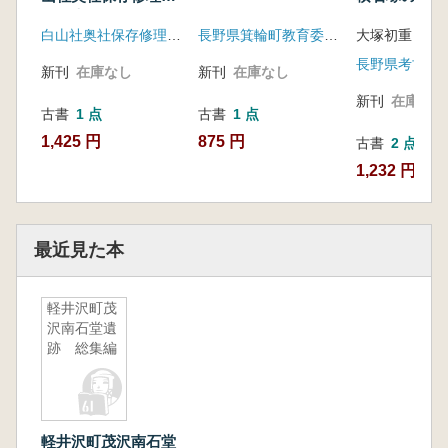
事報告書
白山社奥社保存修理委員会 長野県飯田市教育委員会
長野県箕輪町教育委員会
長野県考古学
新刊
在庫なし
新刊
在庫なし
新刊
在庫なし
古書
1 点
古書
1 点
1,425 円
875 円
古書
2 点
1,232 円~
最近見た本
軽井沢町茂
沢南石堂遺
跡 総集編
軽井沢町茂沢南石堂