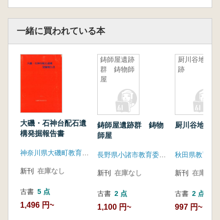
一緒に買われている本
鋳師屋遺跡
厨川谷地遺
群 鋳物師
跡
屋
大磯・石神台配石遺
鋳師屋遺跡群 鋳物
厨川谷地遺跡
構発掘報告書
師屋
神奈川県大磯町教育委員会
長野県小諸市教育委員会
秋田県教育委
新刊
在庫なし
新刊
在庫なし
新刊
在庫なし
古書
5 点
古書
2 点
古書
2 点
1,496 円~
1,100 円~
997 円~