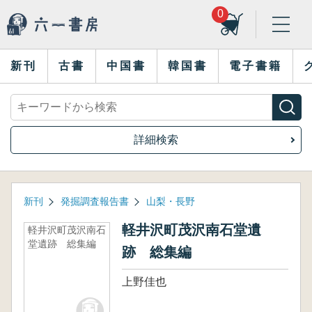
0
新刊
古書
中国書
韓国書
電子書籍
詳細検索
新刊
発掘調査報告書
山梨・長野
軽井沢町茂沢南石堂遺
軽井沢町茂沢南石
堂遺跡 総集編
跡 総集編
上野佳也