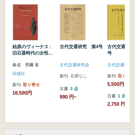
始原のヴィーナス :
古代交通研究 第4号
古代交通研究
旧石器時代の女性象
号
徴
春成 秀爾 著
古代交通研究会
同成社
新刊
在庫なし
新刊
取り寄せ
5,500円
新刊
取り寄せ
古書
3 点
16,500円
古書
1 点
990 円~
2,750 円