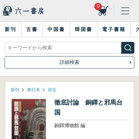
0
新刊
古書
中国書
韓国書
電子書籍
詳細検索
新刊
単行本
弥生
徹底討論 銅鐸と邪馬台
国
銅鐸博物館 編