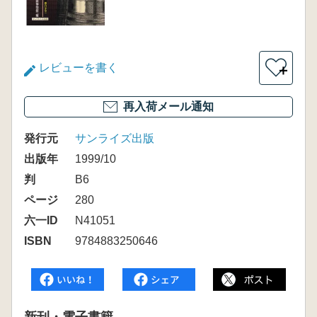
レビューを書く
＋
再入荷メール通知
発行元
サンライズ出版
出版年
1999/10
判
B6
ページ
280
六一ID
N41051
ISBN
9784883250646