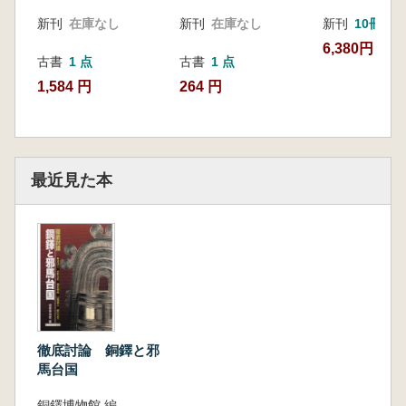
新刊
在庫なし
新刊
在庫なし
新刊
10冊以
6,380円
古書
1 点
古書
1 点
1,584 円
264 円
最近見た本
徹底討論 銅鐸と邪
馬台国
銅鐸博物館 編