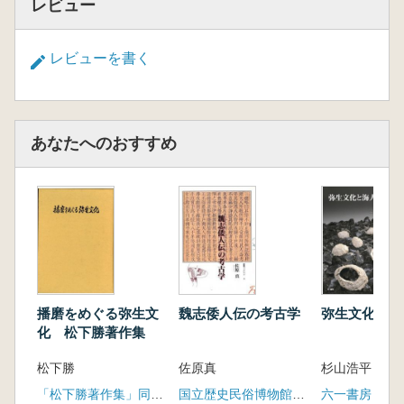
レビュー
レビューを書く
あなたへのおすすめ
播磨をめぐる弥生文
魏志倭人伝の考古学
弥生文化と海
化 松下勝著作集
松下勝
佐原真
杉山浩平 著
「松下勝著作集」同刊行会
国立歴史民俗博物館振興会
六一書房