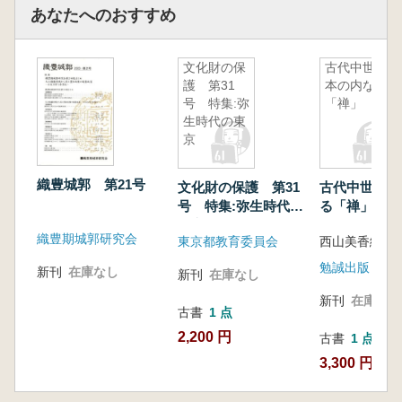
あなたへのおすすめ
文化財の保
古代中世日
護 第31
本の内なる
号 特集:弥
「禅」
生時代の東
京
織豊城郭 第21号
文化財の保護 第31
古代中世日本
号 特集:弥生時代の
る「禅」
東京
織豊期城郭研究会
東京都教育委員会
西山美香編
勉誠出版
新刊
在庫なし
新刊
在庫なし
新刊
在庫なし
古書
1 点
2,200 円
古書
1 点
3,300 円