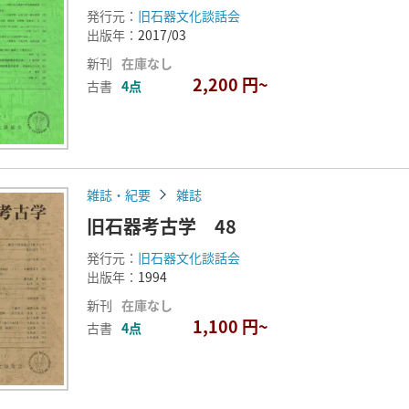
発行元：
旧石器文化談話会
出版年：
2017/03
新刊
在庫なし
2,200 円~
古書
4点
雑誌・紀要
雑誌
旧石器考古学 48
発行元：
旧石器文化談話会
出版年：
1994
新刊
在庫なし
1,100 円~
古書
4点