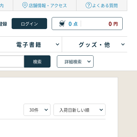
内
店舗情報・アクセス
よくある質問
0
0
登録
点
円
電子書籍
グッズ・他
詳細検索