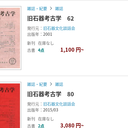
雑誌・紀要
雑誌
旧石器考古学 62
発行元：
旧石器文化談話会
出版年：
2001
新刊
在庫なし
1,100 円~
古書
4点
雑誌・紀要
雑誌
旧石器考古学 80
発行元：
旧石器文化談話会
出版年：
2015/03
新刊
在庫なし
3,080 円~
古書
2点