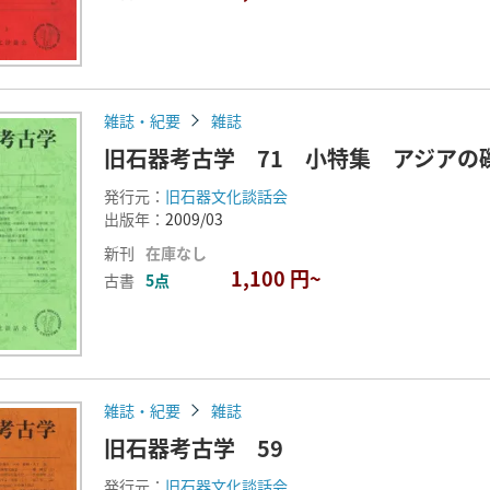
雑誌・紀要
雑誌
旧石器考古学 71 小特集 アジアの
発行元：
旧石器文化談話会
出版年：
2009/03
新刊
在庫なし
1,100 円~
古書
5点
雑誌・紀要
雑誌
旧石器考古学 59
発行元：
旧石器文化談話会