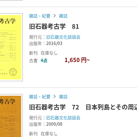
雑誌・紀要
雑誌
旧石器考古学 81
発行元：
旧石器文化談話会
出版年：
2016/03
新刊
在庫なし
1,650 円~
古書
4点
雑誌・紀要
雑誌
旧石器考古学 72 日本列島とその周
発行元：
旧石器文化談話会
出版年：
2009/08
新刊
在庫なし