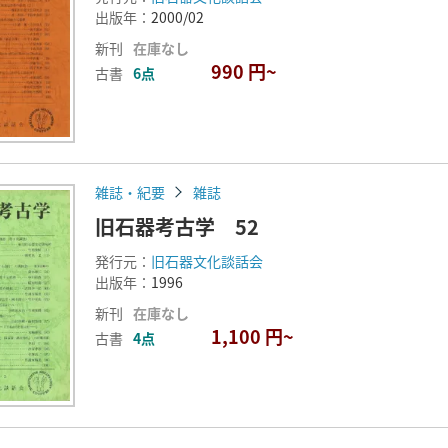
出版年：
2000/02
新刊
在庫なし
990 円~
古書
6点
雑誌・紀要
雑誌
旧石器考古学 52
発行元：
旧石器文化談話会
出版年：
1996
新刊
在庫なし
1,100 円~
古書
4点