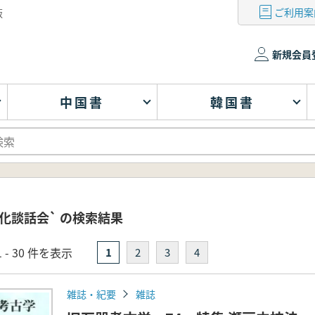
ご利用案
版
新規会員
中国書
韓国書
化談話会` の検索結果
 - 30 件を表示
1
2
3
4
雑誌・紀要
雑誌