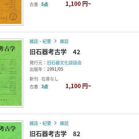
1,100 円~
古書
5点
雑誌・紀要
雑誌
旧石器考古学 42
発行元：
旧石器文化談話会
出版年：
1991/05
新刊
在庫なし
1,100 円~
古書
3点
雑誌・紀要
雑誌
旧石器考古学 82