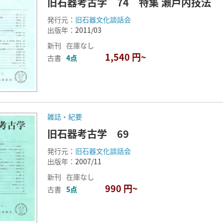
旧石器考古学 74 特集 瀬戸内技法
発行元：
旧石器文化談話会
出版年：
2011/03
新刊
在庫なし
1,540 円~
古書
4点
雑誌・紀要
旧石器考古学 69
発行元：
旧石器文化談話会
出版年：
2007/11
新刊
在庫なし
990 円~
古書
5点