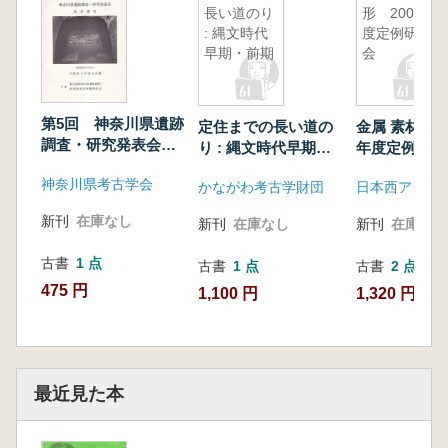
長い道のり
形 2002年
: 縄文時代
度定例研究
早期・前期
会
第5回 神奈川県遺跡
定住までの長い道の
金属 素材と形
調査・研究発表会
り : 縄文時代早期・
年度定例研究
発表要旨
前期
神奈川県考古学会
かながわ考古学財団
日本西アジア
新刊
在庫なし
新刊
在庫なし
新刊
在庫なし
古書
1 点
古書
1 点
古書
2 点
475 円
1,100 円
1,320 円~
最近見た本