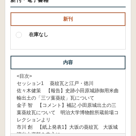
新刊・電子書籍
新刊
在庫なし
内容
<目次>
セッション1 葵紋瓦と江戸・徳川
佐々木健策 【報告】史跡小田原城跡御用米曲
輸出土の「三ツ葉葵紋」瓦について
金子 智 【コメント】補記 小田原城出土の三
葉葵紋瓦について 明治大学博物館所蔵前場コ
レクションよリ
市川 創 【紙上発表1】大坂の葵紋瓦 大坂城
跡出土資料を中心に