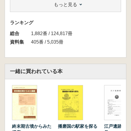
もっと見る
水本 和美 【紙上発表2】江戸遺跡出土の「三
葉葵」紋の瓦
佐藤 公保 【紙上発表3】名古屋城三の丸遺跡
ランキング
出上の葵瓦
総合
セッション2 上野寛永寺と大名墓
1,882番 / 124,817冊
今野春樹 【報告1】寛永寺徳川将軍家御裏方
資料集
405番 / 5,035冊
霊廟の調査
天木詠子 【報告2】徳川将軍家の葬儀のため
の建築
谷川章雄 【コメント】将軍墓・大名墓研究の
一緒に買われている本
方向性
セッション3 地方票と消資地江戸 松岡焼
瓦吹 堅 【報告】松岡焼と窯跡
村山 卓 【コメント】遺跡から出土した松岡
焼―松岡焼の特徴と出土事例―
セッション4 房州石と江戸遺跡
高梨 正 【報告】鋸山と房州石について
内野 正 【コメント】近世江戸における房州
終末期古墳からみた
播磨国の駅家を探る
江戸遺跡研究