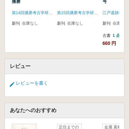
石の在り方
播磨
号
セッション5 近代遺跡・遺物と考古学
第14回播磨考古学研究集会実行委員会
第15回播磨考古学研究集会実行委員会
江戸遺跡研究
青木 祐介 【報告】横浜生まれのフランス
瓦 文明開化期における西洋技術の受容と伝
新刊
在庫なし
新刊
在庫なし
新刊
在庫なし
播
仲光 克顕 【コメント】近代遺跡と築地外国
古書
1 点
人居留地 中央区の事例から
660 円
レビュー
レビューを書く
あなたへのおすすめ
定住までの
金属 素材と