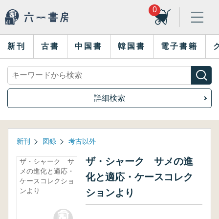
0
新刊
古書
中国書
韓国書
電子書籍
詳細検索
新刊
図録
考古以外
ザ・シャーク サメの進
ザ・シャーク サ
メの進化と適応・
化と適応・ケースコレク
ケースコレクショ
ンより
ションより