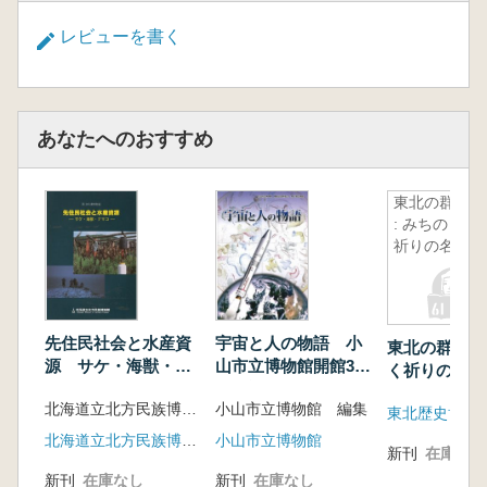
レビューを書く
あなたへのおすすめ
東北の群像
: みちのく
祈りの名宝
先住民社会と水産資
宇宙と人の物語 小
東北の群像 :
源 サケ・海獣・ナ
山市立博物館開館30
く祈りの名宝
マコ
周年記念
北海道立北方民族博物館 編
小山市立博物館 編集
東北歴史博物
北海道立北方民族博物館
小山市立博物館
新刊
在庫なし
新刊
在庫なし
新刊
在庫なし