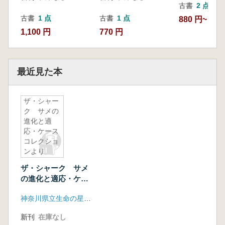
古書
2 点
古書
1 点
古書
1 点
880 円~
1,100 円
770 円
最近見た本
ザ・シャー
ク サメの
進化と適
応・ケース
コレクショ
ンより
ザ・シャーク サメ
の進化と適応・ケー
スコレクションより
神奈川県立生命の星・地球博物館
新刊
在庫なし