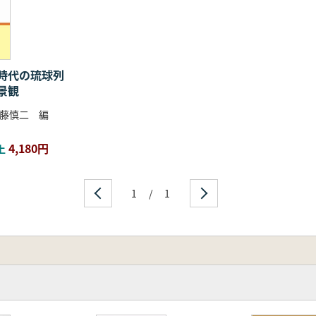
電子書籍で無料公開しております
覧ください
称と時期区分
時代の琉球列
景観
期)
へ 起源論研究の現状とその行方
藤慎二 編
について
土器群(前2期)
4,180円
上
年について―室川下層式土器の研究を主体として
時代中期土器について
わゆる「奄美系」土器群をめぐって(前3期～前4期前半)
1
/
1
の土器様相
期後半・前5期前半)
て 伊波式、荻堂式、大山式土器についての若干の考察
よび関連土器群の再検討
時代土器文化の関わり(前5期後半～後1期)
の土器について