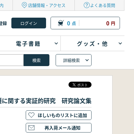
内
店舗情報・アクセス
よくある質問
0
0
登録
点
円
電子書籍
グッズ・他
詳細検索
遷に関する実証的研究 研究論文集
ほしいものリストに追加
再入荷メール通知