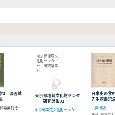
 藤木利之 原口 強 米延仁志
0年間の沖縄諸島環境史
成過程
ける動物とヒトのかかわり
ノシシ・ブタの導入 古DNA解析を中心に
諸島の環境変化と文化変化
球列島の環境変化と文化変化
骨の分類群組成にみる「特異的」傾向
東京都埋蔵文
化財センタ
島の環境変化 花粉分析・植物珪酸体分析を中心に
ー 研究論集
ワウラジロガシ果実の利用について
32
史・原史時代における植物食利用 奄美・沖縄諸島を中心に
史時代の崖葬墓
みられる生業の特徴と変遷
学3 渡辺誠
日本史の黎
東京都埋蔵文化財センタ
集
先生頌寿記
ー 研究論集32
る先史時代のヒトと生態史 宮古島長墓遺跡を中心に
渡辺誠先生追悼論集刊行会 編
六興出版
東京都埋蔵文化財センター
災害の頻発と気候変動問題 1830年代を中心に
新刊
在庫なし