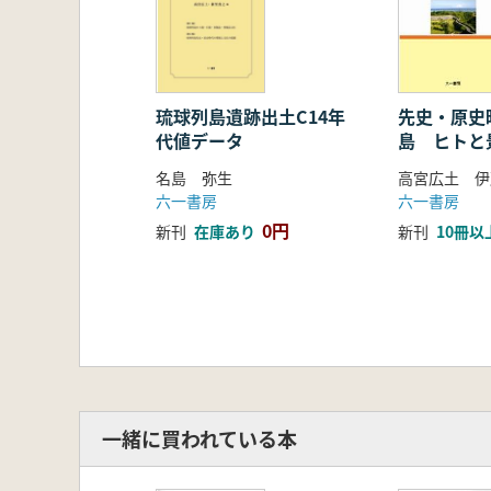
【目次】
※名島弥生氏の附属資料を
電子書籍のご利用方法はこちらをご
<第1集>
新里貴之 琉球列島の先史時代名
第Ⅰ部 土器文化
琉球列島遺跡出土C14年
先史・原史
代値データ
島 ヒトと
第1章 土器出現期をめぐる問題(前1
山崎真治 旧石器時代から貝塚時代
名島 弥生
高宮広土 伊
伊藤 圭 ヤブチ式前後の土器相
六一書房
六一書房
第2章 九州縄文時代中期土器群と在地
0円
新刊
在庫あり
新刊
10冊以
横尾昌樹 貝塚時代前2期の土器編
相美伊久雄 琉球列島の九州縄文
第3章 奄美・沖縄共通の土器群:い
堂込秀人 面縄前庭様式の研究
新里亮人 前4期における奄美諸島
第4章 奄美・沖縄の土器群分立(前4
崎原恒寿 点刻線文系土器群につい
瀬戸哲也 室川式・室川上層式お
一緒に買われている本
第5章 在地土器群と九州弥生・古墳
森田太樹 奄美諸島における前5期