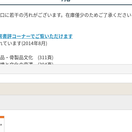
小口に若干の汚れがございます。在庫僅少のためご了承ください
房書評コーナーでご覧いただけます
います(2014年8月)
・骨製品文化 (311頁)
と文化の変遷 (304頁)
原史時代!
平成21～25年度)』の琉球班では「琉球環境文化史研究会」
る特徴がいくつかある。まず、北は種子島から南は石垣島までの
う点である。土器等の人工遺物のみならず、動物・植物考古学
。さらに、この研究会は国際的でもあった。琉球列島のみなら
、琉球列島の先史・原史時代をより客観的に理解することができ
。本書は、のべ70本以上の発表をもとにした、琉球列島考古