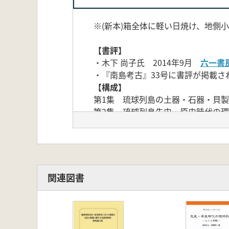
※(新本)箱全体に軽い日焼け、地側
【書評】
・木下 尚子氏 2014年9月
六一書
・『南島考古』33号に書評が掲載されて
【構成】
第1集 琉球列島の土器・石器・貝製品
第2集 琉球列島先史・原史時代の環境
【内容】
ここまでわかった琉球列島の先史・
新学術領域『環太平洋の環境文明史(
研究会は、琉球列島考古学史上初とな
とした。次に、学際的であったとい
関連図書
古プロパー以外の研究発表もあった
発表である。これらの発表を通して
40代前半がメンバーの中心であった
文集である。