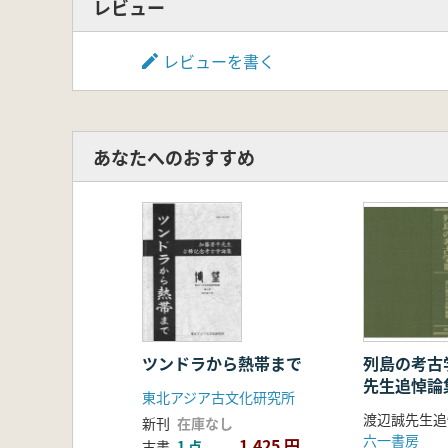
<第2集>
レビュー
第Ⅰ部 環境と文化の変遷
山田和芳 瀬戸浩二 五反田克也
レビューを書く
内湾堆積物に記録された過去約2,00
菅 浩伸 琉球列島のサンゴ礁形
藤田祐樹 更新世の琉球列島にお
高橋遼平 先史時代琉球列島へのイ
あなたへのおすすめ
黒住耐二 貝類遺体からみた沖縄
樋泉岳二 脊椎動物遺体からみた琉
菅原広史 沖縄諸島の遺跡出土魚
上田圭一 植物遺体からみた琉球列
田里一寿 貝塚時代におけるオキナ
高宮広土 千田 寛之 琉球列島先
片桐千亜紀 琉球列島における先
第Ⅱ部 周辺地域との比較
石堂和博 大隅諸島の先史文化に
ツンドラから熱帯まで
列島の考古
先生追悼論
澄田直敏 喜界島の様相
東北アジア古文化研究所
マーク・ハドソン 先島諸島におけ
新刊
在庫なし
山田浩世 近世琉球・奄美における
六一書房
1,425 円
古書
1 点