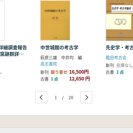
器、無文尖底系土器
貝塚時代後1期の土器文化
島の土器動態
期:くびれ平底系)
土器について その時代背景についての若干の考察
程 沖縄諸島の様相
詳細調査報告
中世城館の考古学
先史学・考
化との関係(グスク時代)
古窯跡群詳細
列島における土器文化
萩原三雄 中井均 編
龍田考古会
告
高志書院
新刊
在庫なし
へ その考古学上の諸画期と歴史的展開
16,500円
し
新刊
取り寄せ
古書
1 点
問題
12,650 円
古書
1 点
琉球列島における考古学的時期区分の現状と課題
石材
1
/
20
ける貝製品の変化と画期 貝製装飾品を中心に
状況
新里亮人 琉球先史・原史文化の考古学的画期