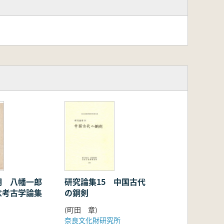
明 八幡一郎
研究論集15 中国古代
念考古学論集
の銅剣
(町田 章)
奈良文化財研究所