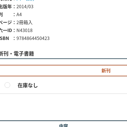
出版年
2014/03
判
A4
ページ
2冊箱入
六一ID
N43018
ISBN
9784864450423
新刊・電子書籍
新刊
在庫なし
内容