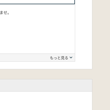
ませ。
もっと見る
と称する研究会を9回開催した。この
約1200kmに及ぶ島々を研究対象
、人類学、サンゴ礁学、堆積学等の考
ず、太平洋やカリブ海の島々に関する
た。最後に、本研究会は30代から
学に関する最新、斬新かつ総合的な論