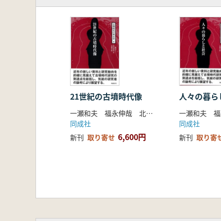
2 古墳時代遺跡活用の未来像
大久保徹也 記念物指定制度と古
清野孝之 古墳時代遺跡の整備活
中井正幸 昼飯大塚古墳の整備事
宮崎康雄 今城塚古墳と新池遺跡
藏冨士寛 装飾古墳の保存と活用
松田陽 古墳とパブリックアーケ
星野有希枝 持続可能な開発と文
3 古墳時代遺跡と博物館活動
21世紀の古墳時代像
人々の暮ら
若狭徹 保渡田古墳群とかみつけ
一瀬和夫 福永伸哉 北條芳隆 編
市本芳三 一須賀古墳群と近つ飛
同成社
同成社
北郷泰道 西都原古墳群と考古博
6,600円
新刊
取り寄せ
新刊
取り寄
一瀬和夫 古墳時代資料の展示と
ウエルナー・シュタインハウス 古