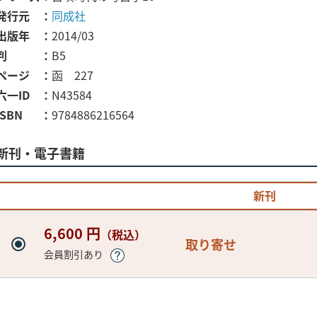
発行元
同成社
出版年
2014/03
判
B5
ページ
函 227
六一ID
N43584
ISBN
9784886216564
新刊・電子書籍
新刊
6,600 円
（税込）
取り寄せ
会員割引あり