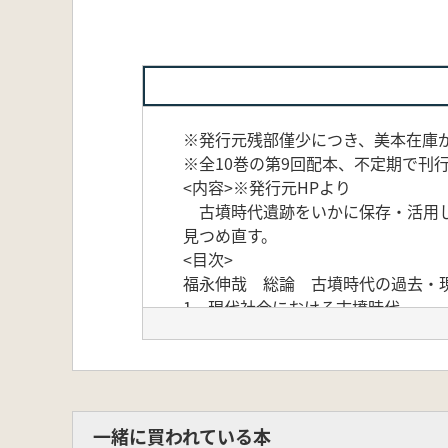
※発行元残部僅少につき、美本在庫
※全10巻の第9回配本、不定期で刊
<内容>※発行元HPより
古墳時代遺跡をいかに保存・活用し
見つめ直す。
<目次>
福永伸哉 総論 古墳時代の過去・
1 現代社会における古墳時代
溝口孝司 古墳時代研究とアイデ
今尾文昭 陵墓問題の過去と未来
岡村勝行 古墳時代と市民社会
吉村健 学校教育の中の古墳時代
山成孝治 ジャーナリズムの中の
一緒に買われている本