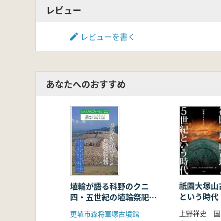
レビュー
レビューを書く
あなたへのおすすめ
祇園大塚山
埴輪が語る科野のクニ
という時代
四・五世紀の埴輪祭祀
善光寺平の埴輪の系譜
更埴市森将軍塚古墳館