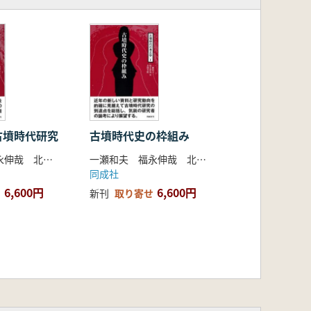
古墳時代研究
古墳時代史の枠組み
一瀬和夫 福永伸哉 北條芳隆 編
一瀬和夫 福永伸哉 北條芳隆 編
同成社
6,600円
6,600円
新刊
取り寄せ