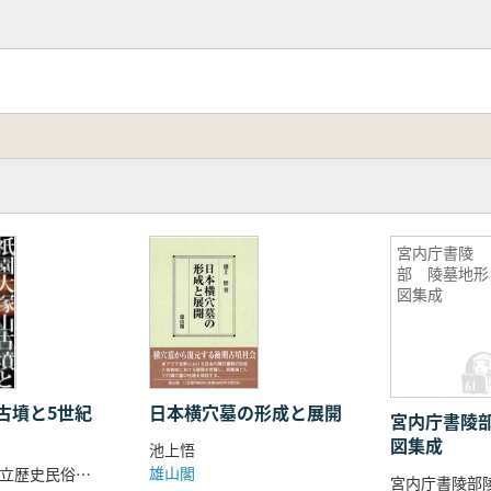
宮内庁書陵
部 陵墓地形
図集成
古墳と5世紀
日本横穴墓の形成と展開
宮内庁書陵
図集成
池上悟
雄山閣
上野祥史 国立歴史民俗博物館 編
宮内庁書陵部陵