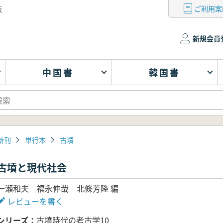
ご利用案
版
新規会員
中国書
韓国書
新刊
単行本
古墳
古墳と現代社会
一瀬和夫 福永伸哉 北條芳隆 編
レビューを書く
シリーズ
古墳時代の考古学10