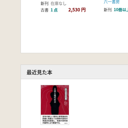
六一書房
新刊
在庫なし
2,530 円
新刊
10冊以
古書
1 点
最近見た本