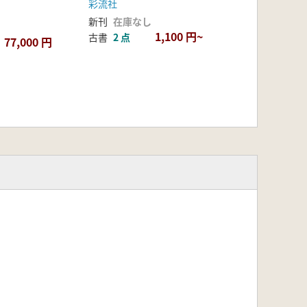
彩流社
新刊
在庫なし
1,100 円~
古書
2 点
77,000 円