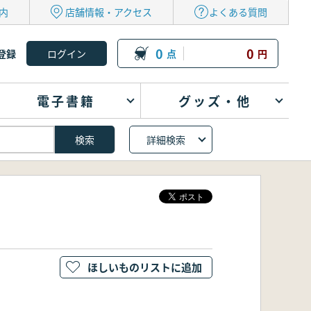
内
店舗情報・アクセス
よくある質問
0
0
登録
点
円
電子書籍
グッズ・他
詳細検索
ほしいものリストに追加