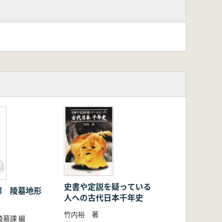
史書や定説を疑っている
部 陵墓地形
人への古代日本千年史
竹内裕 著
墓課 編