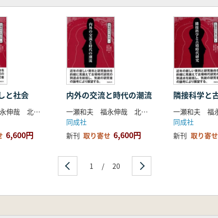
墳時代資料
用の歴史
業と街づくり
オロジー
化遺産
しと社会
内外の交流と時代の潮流
隣接科学と
の里博物館
一瀬和夫 福永伸哉 北條芳隆 編
一瀬和夫 福永伸哉 北條芳隆 編
鳥博物館
同成社
同成社
物館
6,600円
6,600円
せ
新刊
取り寄せ
新刊
取り寄せ
その活用
墳時代展示の国際化へ向けて
1
/
20