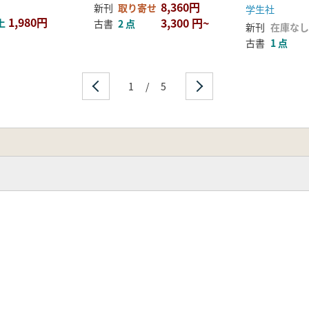
8,360円
新刊
取り寄せ
学生社
1,980円
3,300 円~
上
古書
2 点
新刊
在庫なし
古書
1 点
1
/
5