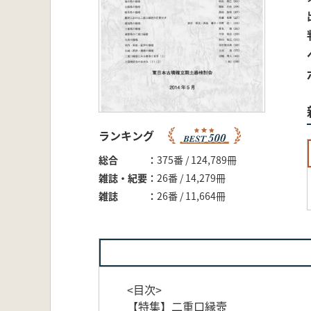
ランキング
総合
375番 / 124,789冊
雑誌・紀要
26番 / 14,279冊
雑誌
26番 / 11,664冊
<目次>
【特集】二重口縁壼