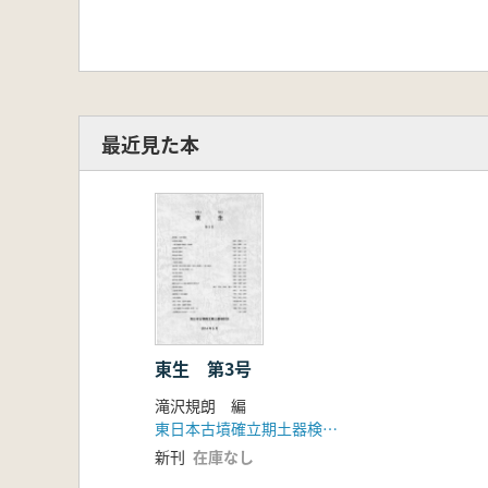
最近見た本
東生 第3号
滝沢規朗 編
東日本古墳確立期土器検討会
新刊
在庫なし