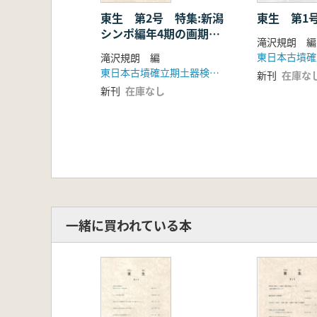
山本 亮 山城・摂津・播磨の様相
田嶋 明人 二重口縁壼にみる推移と変
東生 第2号 特集:新潟
東生 第1
シンポ編年4期の画期に
滝沢規朗 編
ついて
土器検討会のあゆみ(1)(2)
滝沢規朗 編
東日本古墳確立期土器検討会
新刊
在庫な
新刊
在庫なし
一緒に買われている本