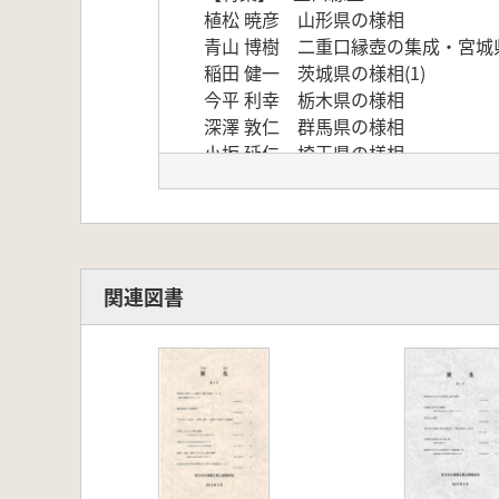
植松 暁彦 山形県の様相
青山 博樹 二重口縁壺の集成・宮城
稲田 健一 茨城県の様相(1)
今平 利幸 栃木県の様相
深澤 敦仁 群馬県の様相
小坂 延仁 埼玉県の様相
小橋 健二 千葉県の様相
古屋 紀之 東京都・神奈川県の様相
滝沢 規朗 新潟県・富山県の様相(上
杉山 拓己 福井県の様相
稲垣 自由 山梨県の様相
関連図書
恩田 知美 岐阜県の様相
佐藤 祐樹 駿河における二重口縁壺
酒井 将史・西島 庸介・早野 浩二
新名 強 三重県の様相
中居 和志 滋賀県の二重口縁壺
杉山 拓己 大和の様相
市村慎太郎 河内・和泉・紀伊の様