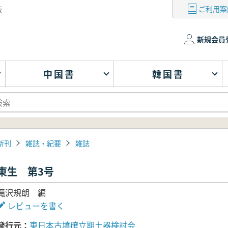
ご利用案
版
新規会員
中国書
韓国書
新刊
雑誌・紀要
雑誌
東生 第3号
滝沢規朗 編
レビューを書く
発行元
東日本古墳確立期土器検討会