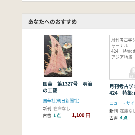
あなたへのおすすめ
月刊考古学
ャーナル
424 特集:
アジア地域
考古学
国華 第1327号 明治
月刊考古
の工藝
424 特集
の考古学
国華社(朝日新聞社)
ニュー・サイ
新刊
在庫なし
新刊
在庫な
1,100 円
古書
1 点
古書
4 点