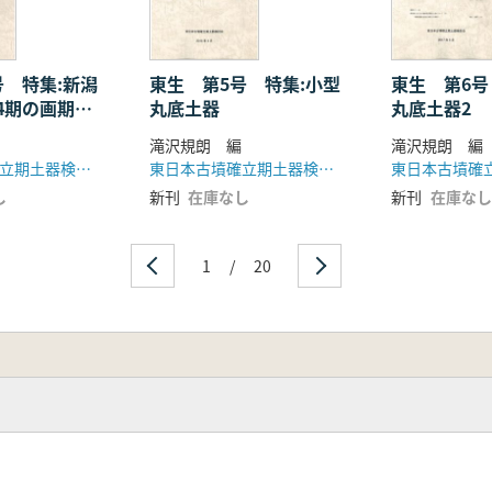
号 特集:新潟
東生 第5号 特集:小型
東生 第6号
4期の画期に
丸底土器
丸底土器2
滝沢規朗 編
滝沢規朗 編
東日本古墳確立期土器検討会
東日本古墳確立期土器検討会
し
新刊
在庫なし
新刊
在庫なし
1
/
20