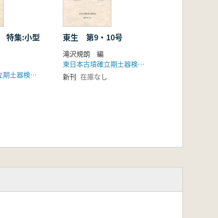
 特集:小型
東生 第9・10号
滝沢規朗 編
東日本古墳確立期土器検討会
東日本古墳確立期土器検討会
新刊
在庫なし