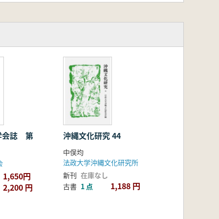
学会誌 第
沖縄文化研究 44
中俣均
法政大学沖縄文化研究所
会
1,650円
新刊
在庫なし
1,188 円
2,200 円
古書
1 点