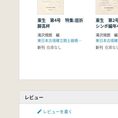
東生 第4号 特集:屈折
東生 第2
脚高杯
シンポ編年
ついて
滝沢規朗 編
滝沢規朗 編
東日本古墳確立期土器検討会
新刊
在庫なし
新刊
在庫な
レビュー
レビューを書く