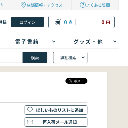
内
店舗情報・アクセス
よくある質問
0
0
登録
点
円
電子書籍
グッズ・他
詳細検索
ほしいものリストに追加
再入荷メール通知