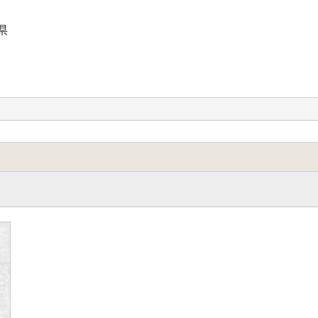
県
―複合口縁壼と二重口縁壺-
)
の位置付け
 愛知県の様相
相