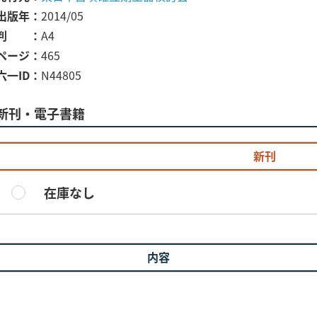
出版年
2014/05
判
A4
ページ
465
六一ID
N44805
新刊・電子書籍
新刊
在庫なし
内容