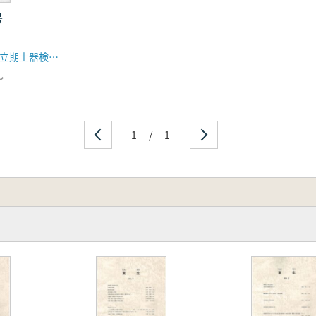
革(上)
号
東日本古墳確立期土器検討会
し
1
/
1