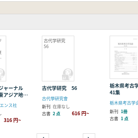
ジ
古代学研究
56
東
の
栃木県考古
学ジャーナル
古代学研究 56
41集
:東アジア地域
古代學研究會
栃木県考古学
エンス社
新刊
在庫なし
新刊
1冊
616 円~
し
古書
2 点
古書
1 点
316 円~