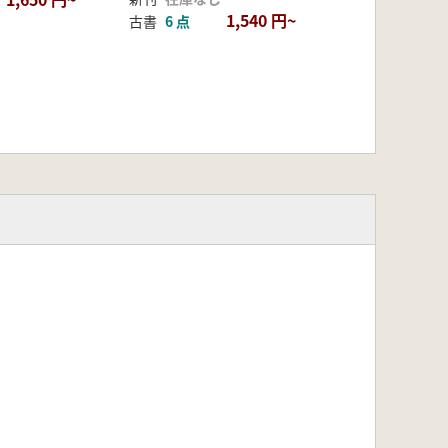
1,540 円~
古書
6 点