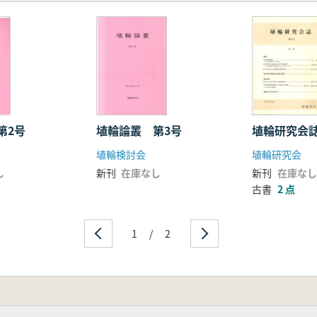
埴輪論叢 第3号
埴輪研究会
第2号
埴輪検討会
埴輪研究会
新刊
在庫なし
新刊
在庫なし
し
古書
2 点
1
/
2