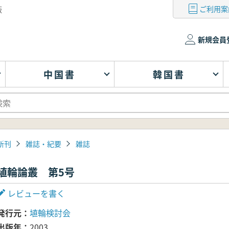
ご利用案
版
新規会員
中国書
韓国書
新刊
雑誌・紀要
雑誌
埴輪論叢 第5号
レビューを書く
発行元
埴輪検討会
出版年
2003