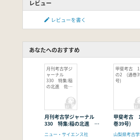
レビュー
レビューを書く
あなたへのおすすめ
月刊考古学ジ
甲斐考古 1
ャーナル
の2 (通巻3
330 特集:稲
号)
の北進 佐藤
敏也先生を悼
む
月刊考古学ジャーナル
甲斐考古 1
330 特集:稲の北進 佐
巻39号)
藤敏也先生を悼む
ニュー・サイエンス社
山梨県考古学