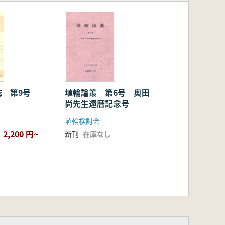
誌 第9号
埴輪論叢 第6号 奥田
尚先生還暦記念号
埴輪検討会
2,200 円~
新刊
在庫なし