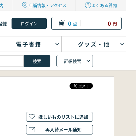
内
店舗情報・アクセス
よくある質問
0
0
登録
点
円
電子書籍
グッズ・他
詳細検索
ほしいものリストに追加
再入荷メール通知