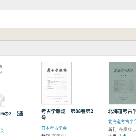
6
9
考古学雑誌 第88巻第2
北海道考古
6の2 (通
号
北海道考古学
日本考古学会
新刊
在庫なし
会
新刊
在庫なし