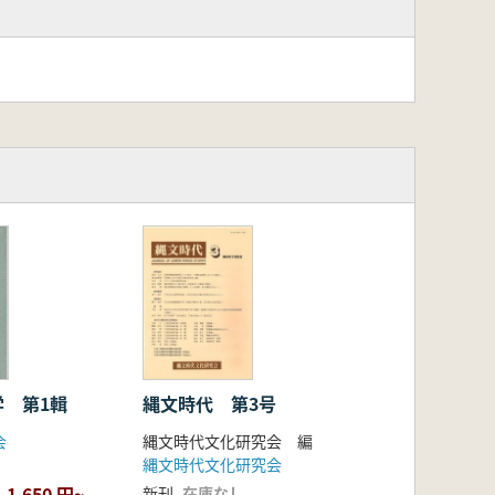
学 第1輯
縄文時代 第3号
会
縄文時代文化研究会 編
縄文時代文化研究会
1,650 円~
新刊
在庫なし