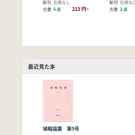
新刊
在庫なし
新刊
在庫な
213 円~
古書
5 点
古書
2 点
最近見た本
埴輪論叢 第5号