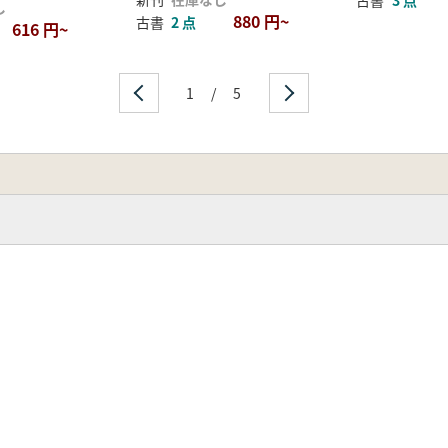
古書
3 点
し
880 円~
古書
2 点
616 円~
1
/
5