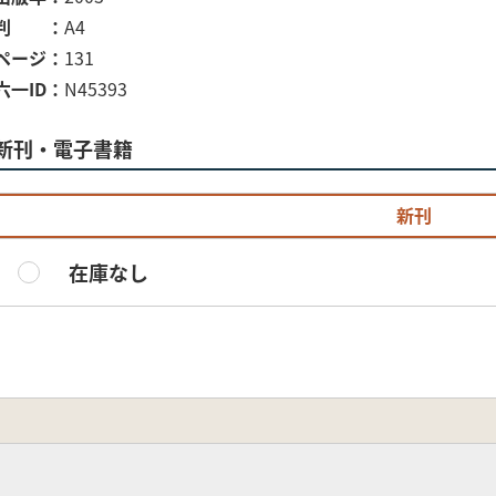
判
A4
ページ
131
六一ID
N45393
新刊・電子書籍
新刊
在庫なし