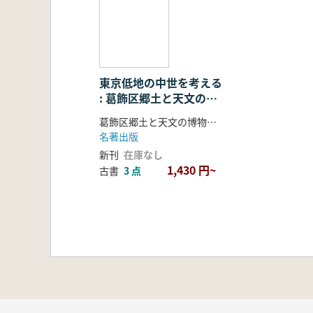
東京低地の中世を考える
: 葛飾区郷土と天文の博
物館シンポジウム報告集
葛飾区郷土と天文の博物館 編
名著出版
新刊
在庫なし
1,430 円~
古書
3 点