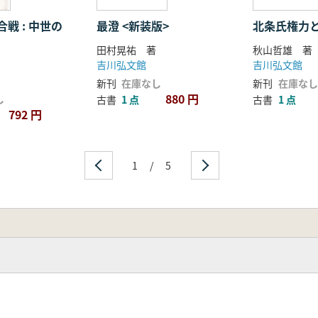
戦 : 中世の
最澄 <新装版>
北条氏権力
田村晃祐 著
秋山哲雄 著
吉川弘文館
吉川弘文館
新刊
在庫なし
新刊
在庫なし
880 円
し
古書
1 点
古書
1 点
792 円
1
/
5