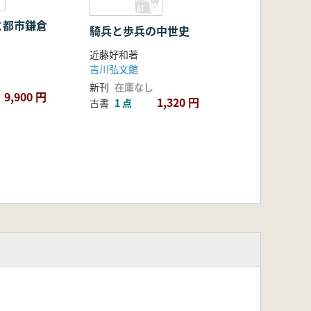
と都市鎌倉
騎兵と歩兵の中世史
近藤好和著
吉川弘文館
新刊
在庫なし
9,900 円
1,320 円
古書
1 点