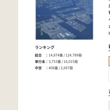
ランキング
総合
14,874番 / 124,789冊
単行本
3,753番 / 16,015冊
中世
408番 / 2,697冊