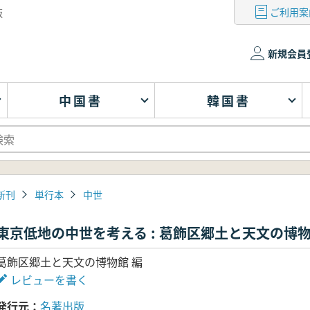
ご利用案
版
新規会員
中国書
韓国書
新刊
単行本
中世
東京低地の中世を考える : 葛飾区郷土と天文の博
葛飾区郷土と天文の博物館 編
レビューを書く
発行元
名著出版