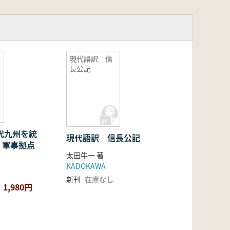
現代語訳 信
長公記
現代語訳 信長公記
・軍事拠点
太田牛一 著
KADOKAWA
新刊
在庫なし
1,980円