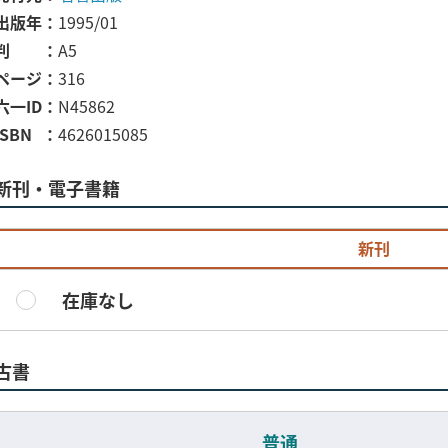
出版年
1995/01
判
A5
ページ
316
六一ID
N45862
ISBN
4626015085
新刊・電子書籍
新刊
在庫なし
古書
普通