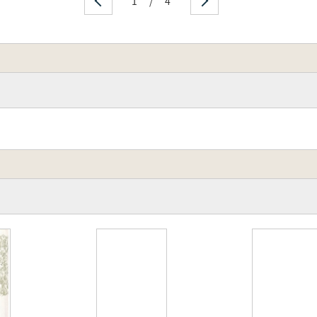
1
/
4