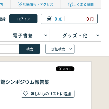
内
店舗情報・アクセス
よくある質問
0
0
登録
点
円
電子書籍
グッズ・他
詳細検索
物館シンポジウム報告集
ほしいものリストに追加