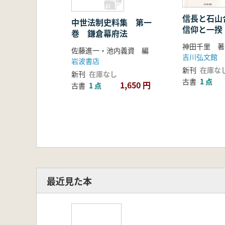
信長と石山合
中世法制史料集 第一
信仰と一揆
巻 鎌倉幕府法
神田千里 著
佐藤進一・池内義資 編
吉川弘文館
岩波書店
新刊
在庫な
新刊
在庫なし
古書
1 点
1,650 円
古書
1 点
最近見た本