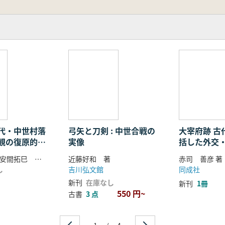
代・中世村落
弓矢と刀剣 : 中世合戦の
大宰府跡 古代九州を統
観の復原的研
実像
括した外交
河瀬正利編 安間拓巳 上栫武 大澤正己ほか
近藤好和 著
赤司 善彦 著
し
吉川弘文館
同成社
新刊
在庫なし
新刊
1冊
550 円~
古書
3 点