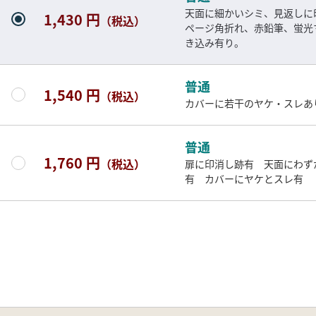
天面に細かいシミ、見返しに
1,430 円
（税込）
ページ角折れ、赤鉛筆、蛍光
き込み有り。
普通
1,540 円
（税込）
カバーに若干のヤケ・スレあ
普通
1,760 円
（税込）
扉に印消し跡有 天面にわず
有 カバーにヤケとスレ有