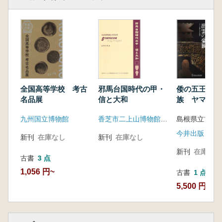
全国高等学校 考古
邪馬台国時代の甲・
倭の五王と出
名品展
信と大和
族 ヤマト王
えた出雲
九州国立博物館
香芝市二上山博物館友の会「ふたかみ史遊会」
今井出版
新刊
在庫なし
新刊
在庫なし
新刊
在庫なし
古書
3 点
1,056 円~
古書
1 点
5,500 円