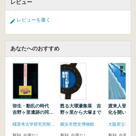
レビュー
レビューを書く
あなたへのおすすめ
弥生・動乱の時代
甦る大環濠集落 吉
渡来人登場 
吉野ヶ里遺跡の同時
野ヶ里から大塚まで
化を開いた人
代史
橿原考古学研究所附属博物館
横浜市歴史博物館
新刊
在庫なし
新刊
在庫なし
新刊
在庫なし