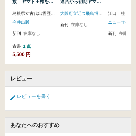
族 ヤマト王権を支
連合から初期ヤマト
えた出雲
政権へ
島根県立古代出雲歴史博物館 編
大阪府立近つ飛鳥博物館
江口 桂 編
今井出版
ニューサイエ
新刊
在庫なし
新刊
在庫なし
新刊
在庫なし
古書
1 点
5,500 円
レビュー
レビューを書く
あなたへのおすすめ