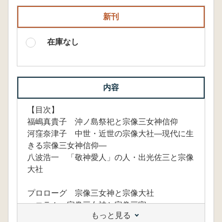
新刊
在庫なし
内容
【目次】
福嶋真貴子 沖ノ島祭祀と宗像三女神信仰
河窪奈津子 中世・近世の宗像大社―現代に生
きる宗像三女神信仰―
八波浩一 「敬神愛人」の人・出光佐三と宗像
大社
プロローグ 宗像三女神と宗像大社
コラム 宗像三女神と宗像三宮
もっと見る
第1章 神の島 沖ノ島―宗像三女神への祈り