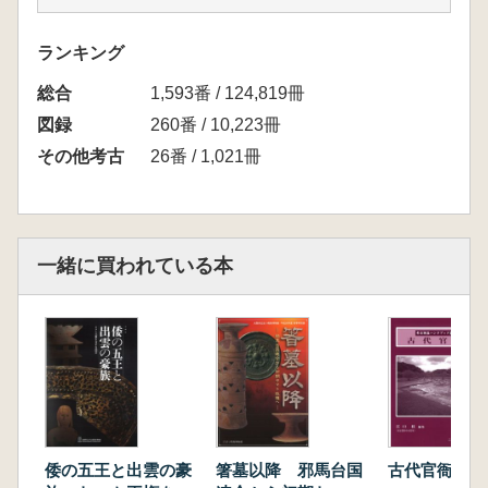
とかたち1:岩上、岩陰遺跡
コラム 沖ノ島祭祀の起源
ランキング
第2章 神の島 沖ノ島―宗像三女神への祈り
総合
とかたち2:半岩陰・半露天、露天遺跡
1,593番 / 124,819冊
コラム 律令祭祀の萌芽期・確立期―宗像三
図録
260番 / 10,223冊
女神と一族の台頭
その他考古
26番 / 1,021冊
特別出品 伊勢神宮神宝の世界
コラム 古代から今に息づく律令祭祀―沖ノ
島奉献品と伊勢内宮神宝
第3章 宗像大社文書の世界―宗像大宮司家と
一緒に買われている本
中世の海外交渉
コラム 幕府と御家人宗像大宮司
コラム 宗像三女神信仰と寄物
コラム 宗像大社の南宋交易
第4章 三十六歌仙図扁額の美―近世の宗像大
社と福岡藩
コラム 三十六歌仙図扁額
コラム 福岡藩と田島社―近世の宗像大社
倭の五王と出雲の豪
箸墓以降 邪馬台国
古代官衙