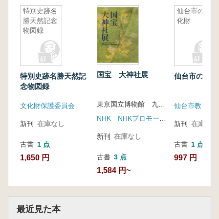
特別史跡名
仙台市の文
勝天然記念
化財
物図録
国宝 大神社展
特別史跡名勝天然記
仙台市の文化
念物図録
東京国立博物館 九州国立博物館
文化財保護委員会
仙台市教育委
NHK NHKプロモーション
新刊
在庫なし
新刊
在庫なし
新刊
在庫なし
古書
1 点
古書
1 点
古書
3 点
1,650 円
997 円
1,584 円~
最近見た本