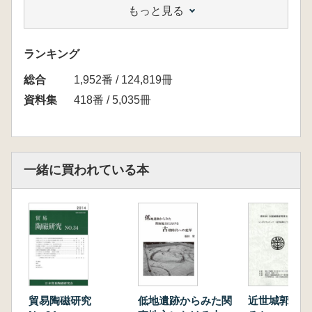
もっと見る
成立と発展を中心として―」佐藤浩司
地域報告
「鳥 取」 坂田邦彦
ランキング
「米 子」 佐伯純也
総合
「松 江」 小山泰生
1,952番 / 124,819冊
「浜 田」 榊原博英
資料集
418番 / 5,035冊
「津和野」 宮田健一
資料集成
「鳥 取」 坂田邦彦
「米 子」 佐伯純也
一緒に買われている本
「松 江」 小山泰生
「浜 田」 榊原博英
「津和野」 宮田健一
貿易陶磁研究
低地遺跡からみた関
近世城郭をど