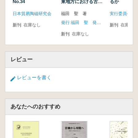
No.34
東地方における古墳
るか
時代への変革
日本貿易陶磁研究会
福田 聖 著
発行:福田 聖 発売:六一書房
新刊
在庫なし
新刊
在庫なし
新刊
在庫なし
レビュー
レビューを書く
あなたへのおすすめ