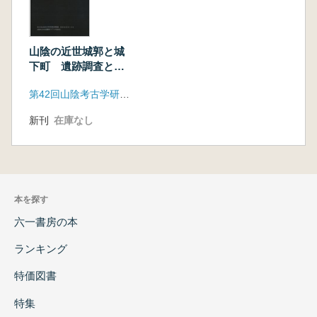
山陰の近世城郭と城
下町 遺跡調査と遺
物組成から
第42回山陰考古学研究集会事務局
新刊
在庫なし
本を探す
六一書房の本
ランキング
特価図書
特集