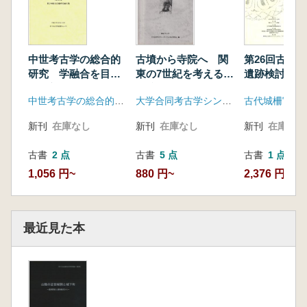
中世考古学の総合的
古墳から寺院へ 関
第26回古代
研究 学融合を目指
東の7世紀を考える
遺跡検討会資
した新領域創生
予稿集
中世考古学の総合的研究 学融合を目指した新領域創生事務局
大学合同考古学シンポジウム実行委員会
新刊
在庫なし
新刊
在庫なし
新刊
在庫なし
古書
2 点
古書
5 点
古書
1 点
1,056 円~
880 円~
2,376 円
最近見た本