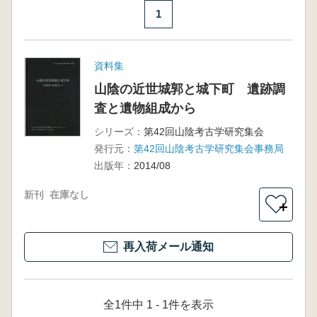
1
資料集
山陰の近世城郭と城下町 遺跡調
査と遺物組成から
シリーズ：
第42回山陰考古学研究集会
発行元：
第42回山陰考古学研究集会事務局
出版年：
2014/08
新刊
在庫なし
＋
再入荷メール通知
全1件中 1 - 1件を表示