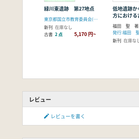
緑川東遺跡 第27地点
低地遺跡か
方における
東京都国立市教育委員会(国立あおやぎ会)
変革
福田 聖 著
新刊
在庫なし
5,170 円~
古書
2 点
新刊
在庫な
レビュー
レビューを書く