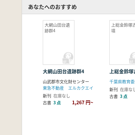
あなたへのおすすめ
大網山田台遺
上総金鈴塚
跡群4
墳
大網山田台遺跡群4
上総金鈴塚
山武郡市文化財センター
千葉県教育委
東急不動産 エルカクエイ
新刊
在庫な
新刊
在庫なし
古書
3 点
1,267 円~
古書
3 点