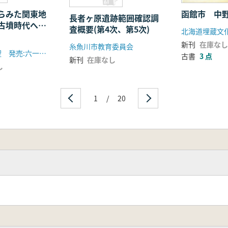
らみた関東地
函館市 中野
長者ヶ原遺跡範囲確認調
古墳時代への
査概要(第4次、第5次)
北海道埋蔵文
新刊
在庫なし
糸魚川市教育委員会
発行:福田 聖 発売:六一書房
古書
3 点
新刊
在庫なし
し
1
/
20