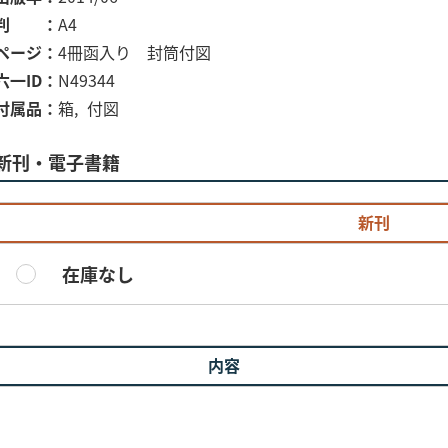
判
A4
ページ
4冊函入り 封筒付図
六一ID
N49344
付属品
箱
付図
新刊・電子書籍
新刊
在庫なし
内容