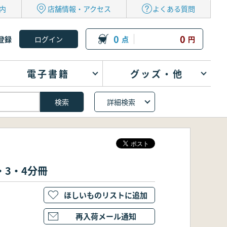
内
店舗情報・アクセス
よくある質問
0
0
登録
点
円
電子書籍
グッズ・他
詳細検索
3・4分冊
ほしいものリストに追加
再入荷メール通知