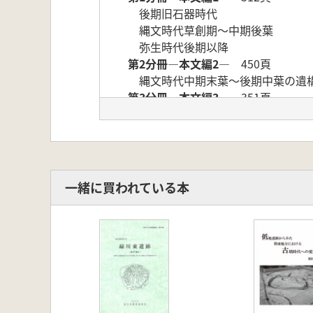
後期旧石器時代
縄文時代草創期～中期後葉
弥生時代後期以降
第2分冊―本文編2―
450頁
縄文時代中期末葉～後期中葉の遺
第3分冊―本文編3―
351頁
縄文時代中期末葉以降の包含層・
科学分析
まとめ
第4分冊―写真図版編―
231頁
<内容紹介>
一緒に買われている本
縄文時代前期(諸磯b式期)の集落跡
学との共同調査を行う。特に後期の