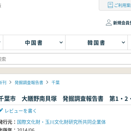
ご利用案
版
新規会員
中国書
韓国書
新刊
発掘調査報告書
千葉
千葉市 大膳野南貝塚 発掘調査報告書 第1・2・
レビューを書く
発行元
国際文化財・玉川文化財研究所共同企業体
出版年
2014/06