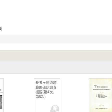
構
遺構外遺物
、後期(堀之内1式期主体)の環状貝塚集落跡の2時期にわたる
集落調査では多数の埋葬人骨が検出され、また炉、床面に漆喰
長者ヶ原遺跡
範囲確認調査
概要(第4次、
第5次)