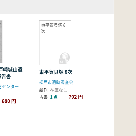
東平賀貝塚 8
次
戸崎城山遺
東平賀貝塚 8次
報告書
松戸市遺跡調査会
財センター
新刊
在庫なし
792 円
古書
1 点
880 円