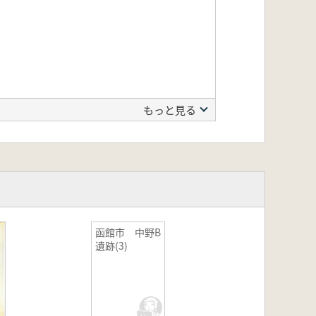
もっと見る
集落をほぼ完全調査した報告書。自然科
を塗布する習慣が明らかにされた。
函館市 中野B
遺跡(3)