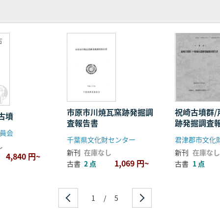
古
市原市川焼瓦窯跡発掘調
祝崎古墳群/
古墳
査報告書
跡発掘調査
員会
千葉県文化財センター
君津郡市文化
し
新刊
在庫なし
新刊
在庫なし
4,840 円~
1,069 円~
古書
2 点
古書
1 点
1
/
5