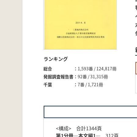
ランキング
総合
1,593番 / 124,817冊
発掘調査報告書
92番 / 31,315冊
千葉
7番 / 1,721冊
<構成> 合計1344頁
第1分冊―本文編1―
312頁