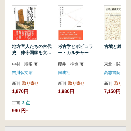
第1節 狩猟体系の模式化
第2節 狩猟具の民族考古学
第3節 古墳時代の弓矢猟
第5章 堅果類採集―民俗誌の検討から―
第1節 古代堅果類利用の研究史
第2節 堅果類利用習俗の諸事例
第3節 堅果類利用技術の傾向
地方官人たちの古代
考古学とポピュラ
古墳と続縄文
第6章 古代食料獲得の歴史的意義
史 律令国家を支え
ー・カルチャー
第1節 古代食料獲得史
た人びと
中村 順昭 著
櫻井 準也 著
第2節 古代食料獲得と環境、他生業との相互
作用
吉川弘文館
同成社
高志書院
第3節 古代食料獲得と社会の動向
新刊
取り寄せ
新刊
取り寄せ
新刊
取り寄せ
第4節 古代食料獲得の意義の多様化と重層
1,870円
1,980円
7,150円
化
第5節 古代食料獲得研究の課題
古書
2 点
990 円~