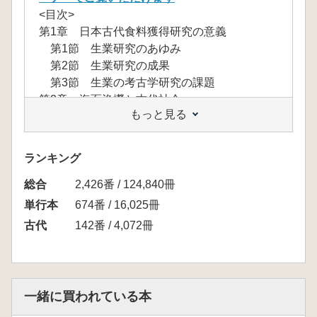
<目次>
第1章 日本古代食料獲得研究の意義
第1節 生業研究のあゆみ
第2節 生業研究の成果
第3節 生業の考古学研究の課題
第2章 海面漁撈と古代社会
もっと見る
第1節 古代大型魚漁の文化・社会的意義
第2節 律令期東北地方北部の釣漁技術の独
自性
ランキング
第3章 内水面漁撈と古代社会
総合
第1節 内水面漁撈体系の模式化
2,426番 / 124,840冊
第2節 内水面漁撈の実態と古代社会―関東
単行本
674番 / 16,025冊
地方の網漁―
古代
142番 / 4,072冊
第3節 古代内水面漁撈の多様性―東北地方
の網漁―
第4節 中央高地の古代網漁と内陸漁撈の独
自性
一緒に買われている本
第4章 古代狩猟の実態と民族考古学