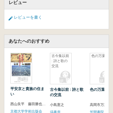
レビュー
レビューを書く
あなたへのおすすめ
古今集以前
色の万葉集
: 詩と歌の
交流
平安京と貴族の住ま
古今集以前 : 詩と歌
色の万葉集
い
の交流
西山良平 藤田勝也 編著
小島憲之
高岡市万葉歴史
京都大学学術出版会
塙書房
笠間書院