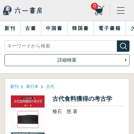
0
新刊
古書
中国書
韓国書
電子書籍
詳細検索
新刊
単行本
古代
古代食料獲得の考古学
種石 悠 著