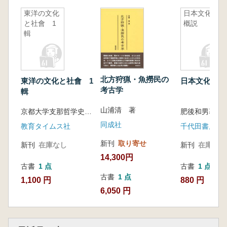
東洋の文化
日本文化史
と社會 1
概説
輯
北方狩猟・魚撈民の
東洋の文化と社會 1
日本文化史概
考古学
輯
山浦清 著
京都大学支那哲学史研究會編
肥後和男著
同成社
教育タイムス社
千代田書房
新刊
取り寄せ
新刊
在庫なし
新刊
在庫なし
14,300円
古書
1 点
古書
1 点
古書
1 点
1,100 円
880 円
6,050 円