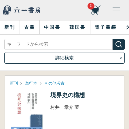
0
新刊
古書
中国書
韓国書
電子書籍
詳細検索
新刊
単行本
その他考古
境界史の構想
村井 章介 著