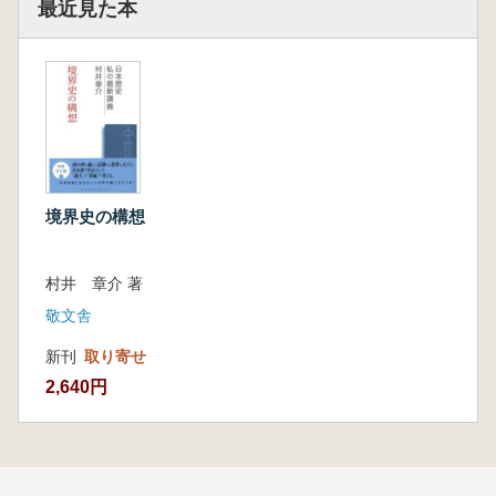
最近見た本
境界史の構想
村井 章介 著
敬文舎
新刊
取り寄せ
2,640円