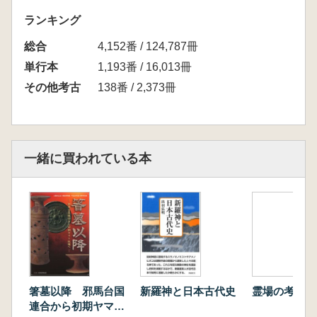
ランキング
総合
4,152番 / 124,787冊
単行本
1,193番 / 16,013冊
その他考古
138番 / 2,373冊
一緒に買われている本
箸墓以降 邪馬台国
新羅神と日本古代史
霊場の考古学
連合から初期ヤマト