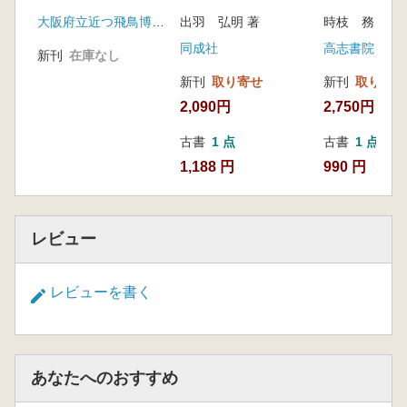
政権へ
大阪府立近つ飛鳥博物館
出羽 弘明 著
時枝 務 著
同成社
高志書院
新刊
在庫なし
新刊
取り寄せ
新刊
取り寄せ
2,090円
2,750円
古書
1 点
古書
1 点
1,188 円
990 円
レビュー
レビューを書く
あなたへのおすすめ