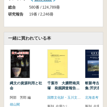
【論文】
工藤雄一郎 縄文時代草創期土器の煮炊きの内
総合
580番 / 124,789冊
容物と植物利用
研究報告
19番 / 2,246冊
【静文】
那須浩郎 雑草からみた縄文時代晩期から弥生
時代移行期におけるイネと雑穀の栽培形態
【論文】
一緒に買われている本
小畑弘己・真邉彩 韓国櫛文土器文化の土器圧
痕と初期農耕
第2部 下宅部遺跡の植物利用と古環境に関す
る新たな研究成果
【論文】
吉川昌伸・工藤雄一郎 下宅部遺跡の花粉と年
代からみた縄文時代中期から晩期の植生史と植
物利用
縄文の資源利用と社
千葉市 大膳野南貝
斬新考古 第
【論文】
会
塚 発掘調査報告
集:芹沢長介
書 第1・2・3・4分
10年 ”芹沢
能城修一・佐々木由香 現生のウルシの成長解
阿部 芳郎 編
国際文化財・玉川文化財研究所共同企業体
北海道考古学
冊
流をゆく
析からみた下宅部遺跡におけるウルシとクリの
雄山閣
資源管理
新刊
在庫なし
新刊
在庫なし