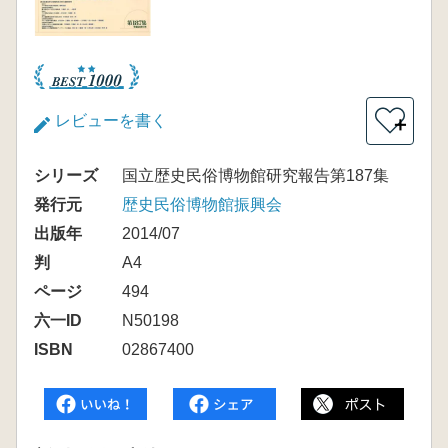
レビューを書く
＋
シリーズ
国立歴史民俗博物館研究報告第187集
発行元
歴史民俗博物館振興会
出版年
2014/07
判
A4
ページ
494
六一ID
N50198
ISBN
02867400