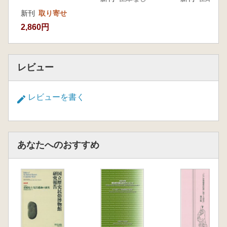
【調査研究活動報告】
新刊
取り寄せ
吉川純子・小林和貴・工藤雄一郎 下宅部遺跡
2,860円
から出土したウルシ属とヌルデ属果実
【論文】
千葉敏朗 下宅部遺跡から見た縄文時代の漆工
レビュー
技術
【調査研究活動報告】
永嶋正春 下宅部遺跡出土縄文時代赤色顔料関
レビューを書く
係資料の蛍光X線分析結果
【論文】
小畑弘己真邉彩・百原新・那須浩郎・佐々木由
香 圧痕レプリカ法からみた下宅部遺跡の種実
あなたへのおすすめ
利用
【論文】
真邉彩 下宅部遺跡における縄文土器の敷物圧
痕分析
【論文】
佐々木由香・小林和貴・鈴木三男・能城修一
下宅部遺跡の編組製品および素材束の素材から