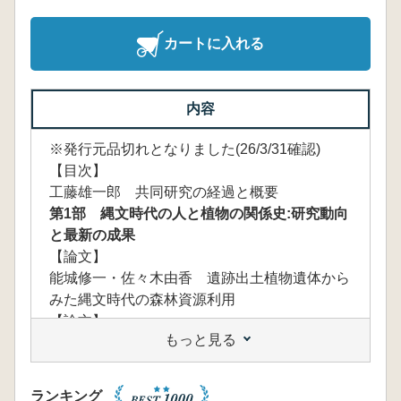
カートに入れる
内容
※発行元品切れとなりました(26/3/31確認)
【目次】
工藤雄一郎 共同研究の経過と概要
第1部 縄文時代の人と植物の関係史:研究動向
と最新の成果
【論文】
能城修一・佐々木由香 遺跡出土植物遺体から
みた縄文時代の森林資源利用
【論文】
もっと見る
鈴木三男・能城修一・田中孝尚・小林和貴・王
勇・劉建全・鄭雲飛 縄文時代のウルシとその
起源
ランキング