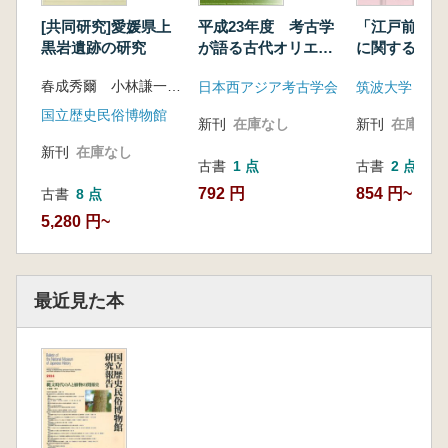
みた縄文時代の植物利用
[共同研究]愛媛県上
平成23年度 考古学
「江戸前期儒
【論文】
黒岩遺跡の研究
が語る古代オリエン
に関する研究
ト
集
米田恭子・佐々木由香 植物珪酸体分析による
春成秀爾 小林謙一 編
日本西アジア考古学会
下宅部遺跡出土編組製品と素材束の素材同定
国立歴史民俗博物館
【研究ノート】
新刊
在庫なし
新刊
在庫なし
渋谷綾子 縄文土器付着植物遺体と石器の残存
新刊
在庫なし
デンプン粒分析からみた東京都下宅部遺跡の植
古書
1 点
古書
2 点
物利用
792 円
854 円~
古書
8 点
【調査研究活動報告】
5,280 円~
工藤雄一郎・千葉敏朗・佐々木由香・能城修
一・小畑弘己・鈴木三男 縄文時代の植物利用
の復元画製作
最近見た本
第3部 縄支時代の植物利用に関する基礎的研
究
【論文】
篠崎茂雄 アサ利用の民俗学的研究
【調査研究活動報告】
工藤雄一郎・一木絵理 縄文時代のアサ出土例