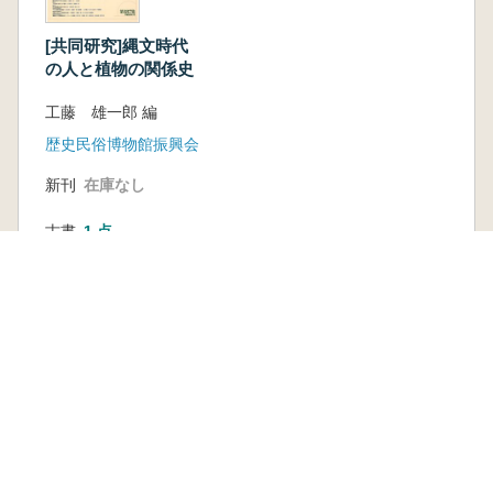
集成
【論文】
[共同研究]縄文時代
吉川昌伸・工藤雄一郎 アサ花粉の同定とその
の人と植物の関係史
散布
【論文】
工藤 雄一郎 編
小林和貴・鈴木三男 出土編組製品素材の同定
歴史民俗博物館振興会
方法
新刊
在庫なし
【調査研究活動報告】
吉川昌伸・工藤雄一郎・能城修一・吉川純子・
古書
1 点
佐々木由香・千葉敏朗 ウルシ花粉の散布調査
3,300 円
【調査研究活動報告】
千葉敏朗・工藤雑一郎・佐々木由香・能城修
一 石器によるウルシ樹液採取実験
【調査研究活動報告】
百原新・工藤雄一郎・小林弘和・石田糸絵・沖
本を探す
津進 遺跡出土大型植物遺体データベースの意
六一書房の本
義
ランキング