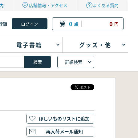
内
店舗情報・アクセス
よくある質問
0
0
登録
点
円
電子書籍
グッズ・他
詳細検索
ほしいものリストに追加
再入荷メール通知