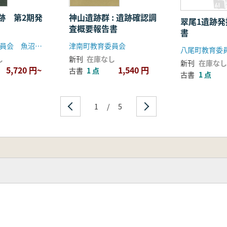
跡 第2期発
神山遺跡群 : 遺跡確認調
翠尾1遺跡
査概要報告書
書
魚沼市教育委員会 魚沼地域洞窟遺跡発掘調査団
津南町教育委員会
八尾町教育委
し
新刊
在庫なし
新刊
在庫なし
5,720 円~
1,540 円
古書
1 点
古書
1 点
1
/
5