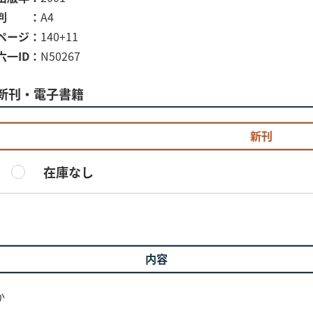
判
A4
ページ
140+11
六一ID
N50267
新刊・電子書籍
新刊
在庫なし
内容
か