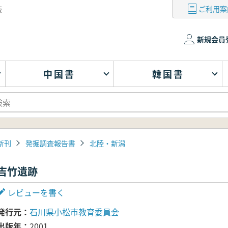
ご利用案
版
新規会員
中国書
韓国書
新刊
発掘調査報告書
北陸・新潟
吉竹遺跡
レビューを書く
発行元
石川県小松市教育委員会
出版年
2001