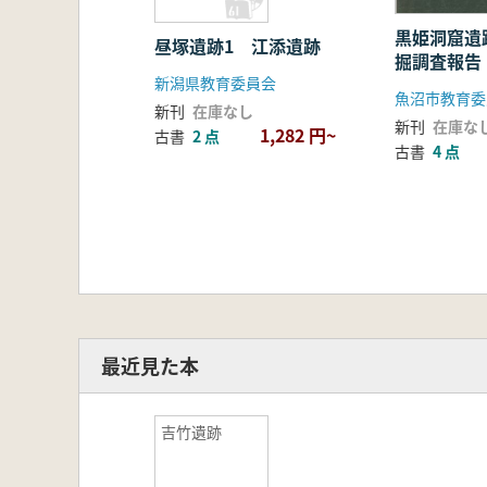
黒姫洞窟遺
昼塚遺跡1 江添遺跡
掘調査報告
新潟県教育委員会
新刊
在庫なし
新刊
在庫な
1,282 円~
古書
2 点
古書
4 点
最近見た本
吉竹遺跡