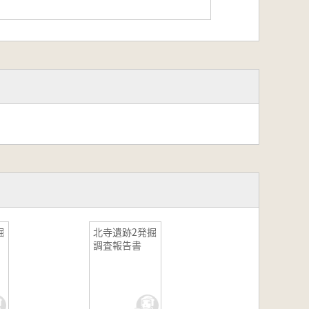
掘
北寺遺跡2発掘
調査報告書