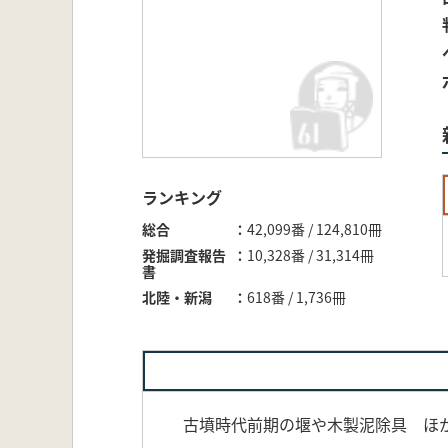
ランキング
総合
42,099番 / 124,810冊
発掘調査報告
10,328番 / 31,314冊
書
北陸・新潟
618番 / 1,736冊
古墳時代前期の堰や木製泥除具 ほ