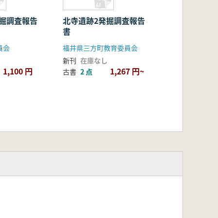
発掘調査報告
北寺遺跡2発掘調査報告
書
員会
福井県三方町教育委員会
新刊
在庫なし
1,100 円
1,267 円~
古書
2 点