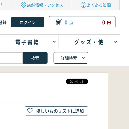
内
店舗情報・アクセス
よくある質問
0
0
登録
点
円
電子書籍
グッズ・他
詳細検索
ほしいものリストに追加