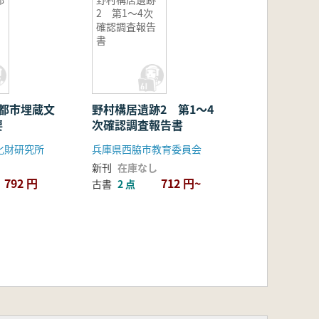
2 第1〜4次
確認調査報告
書
京都市埋蔵文
野村構居遺跡2 第1〜4
要
次確認調査報告書
化財研究所
兵庫県西脇市教育委員会
新刊
在庫なし
792 円
712 円~
古書
2 点