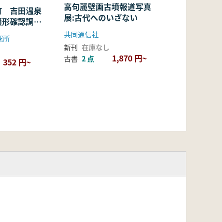
高句麗壁画古墳報道写真
町 吉田温泉
展:古代へのいざない
墳形確認調査
共同通信社
究所
新刊
在庫なし
1,870 円~
古書
2 点
352 円~