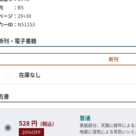
判
B5
ページ
29+30
六一ID
N51153
新刊・電子書籍
新刊
在庫なし
古書
普通
528 円
（税込）
表紙部分、天面に経年による
地面に湿気による茶色いシミ
20%OFF