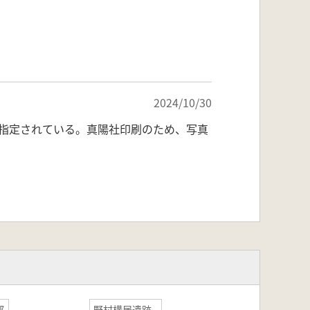
2024/10/30
指定されている。真陽社印刷のため、写真
都
野村構居遺跡