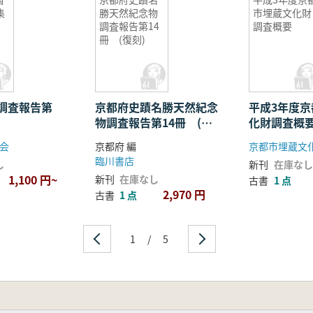
集
勝天然紀念物
市埋蔵文化財
調査報告第14
調査概要
冊 (復刻)
調査報告第
京都府史蹟名勝天然紀念
平成3年度
物調査報告第14冊 (復
化財調査概
刻)
会
京都府 編
京都市埋蔵文
臨川書店
し
新刊
在庫なし
1,100 円~
新刊
在庫なし
古書
1 点
2,970 円
古書
1 点
1
/
5