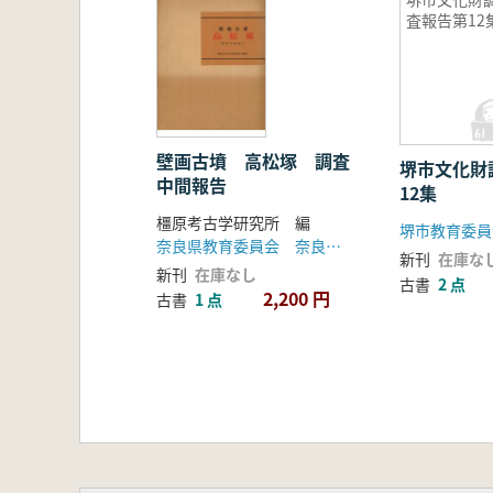
査報告第12
壁画古墳 高松塚 調査
堺市文化財
中間報告
12集
橿原考古学研究所 編
堺市教育委員
奈良県教育委員会 奈良県明日香村
新刊
在庫な
新刊
在庫なし
古書
2 点
2,200 円
古書
1 点