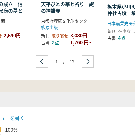
の成立 信
天平びとの華と祈り 謎
栃木県小川
家康の墓と各
の神雄寺
神社古墳 
を探る
報告
 編
京都府埋蔵文化財センター 編 上田正昭 監修
日本窯業史研
柳原出版
新刊
在庫なし
2,640円
3,080円
せ
新刊
取り寄せ
古書
4 点
1,760 円~
古書
2 点
1
/
12
ビューを書く
100%