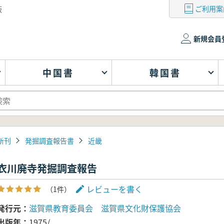
ご利用案
版
新規会員
中国書
韓国書
新刊
発掘調査報告書
近畿
衣川廃寺発掘調査報告
レビューを書く
（1件）
発行元
滋賀県教育委員会 滋賀県文化財保護協会
出版年
1975/