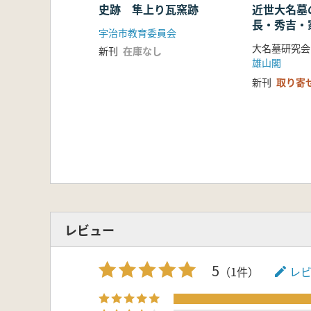
史跡 隼上り瓦窯跡
近世大名墓
長・秀吉・
宇治市教育委員会
地の大名墓
大名墓研究会
新刊
在庫なし
雄山閣
新刊
取り寄
レビュー
5
（1件）
レ