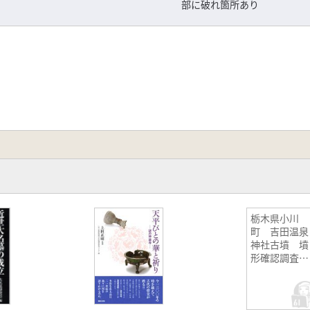
部に破れ箇所あり
栃木県小川
町 吉田温泉
神社古墳 墳
形確認調査報
告