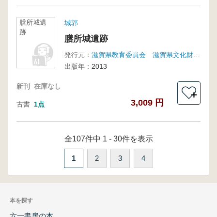
膳所城遺
城郭
跡
膳所城遺跡
発行元：
滋賀県教育委員会 滋賀県文化財保護協会
出版年：
2013
新刊
在庫なし
＋
3,009 円
古書
1点
全107件中 1 - 30件を表示
1
2
3
4
本を探す
六一書房の本