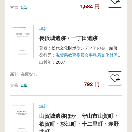
＋
1,584 円
古書
1点
城郭
長浜城遺跡・一丁田遺跡
著者：
松代文化財ボランティアの会 編著
発行元：
滋賀県教育委員会事務局文化財保護課、滋賀県文化財保護協会
出版年：
2007
新刊
在庫なし
＋
792 円
古書
1点
城郭
山賀城遺跡ほか 守山市山賀町・
欲賀町・杉江町・十二里町・赤野