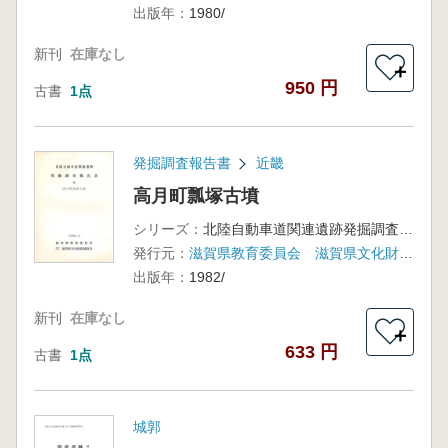
出版年：
1980/
新刊
在庫なし
＋
950 円
古書
1点
発掘調査報告書
近畿
高月町瓢塚古墳
シリーズ：
北陸自動車道関連遺跡発掘調査報告書7
発行元：
滋賀県教育委員会 滋賀県文化財保護協会
出版年：
1982/
新刊
在庫なし
＋
633 円
古書
1点
城郭