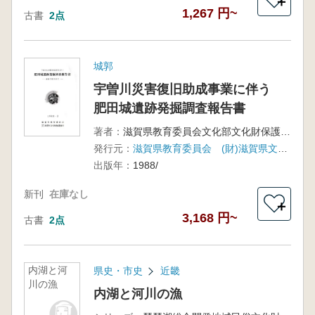
＋
1,267 円~
古書
2点
城郭
宇曽川災害復旧助成事業に伴う
肥田城遺跡発掘調査報告書
著者：
滋賀県教育委員会文化部文化財保護課 滋賀県文化財保護協会 編
発行元：
滋賀県教育委員会 (財)滋賀県文化財保護協会
出版年：
1988/
新刊
在庫なし
＋
3,168 円~
古書
2点
内湖と河
県史・市史
近畿
川の漁
内湖と河川の漁