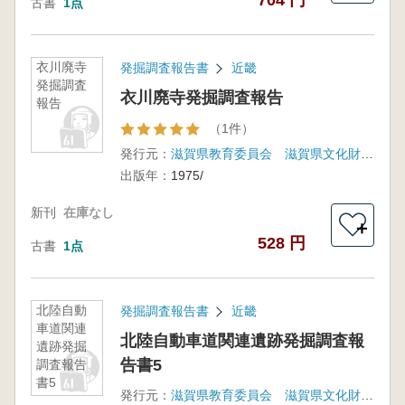
704 円
古書
1点
衣川廃寺
発掘調査報告書
近畿
発掘調査
衣川廃寺発掘調査報告
報告
（1件）
発行元：
滋賀県教育委員会 滋賀県文化財保護協会
出版年：
1975/
新刊
在庫なし
＋
528 円
古書
1点
北陸自動
発掘調査報告書
近畿
車道関連
北陸自動車道関連遺跡発掘調査報
遺跡発掘
告書5
調査報告
書5
発行元：
滋賀県教育委員会 滋賀県文化財保護協会