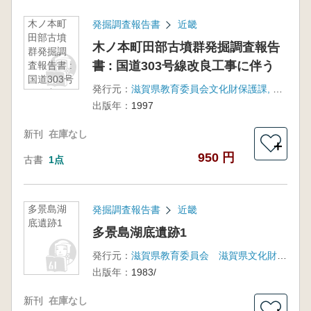
木ノ本町
発掘調査報告書
近畿
田部古墳
木ノ本町田部古墳群発掘調査報告
群発掘調
書 : 国道303号線改良工事に伴う
査報告書 :
国道303号
発行元：
滋賀県教育委員会文化財保護課, 滋賀県文化財保護協会
線改良工
出版年：
1997
事に伴う
新刊
在庫なし
＋
950 円
古書
1点
多景島湖
発掘調査報告書
近畿
底遺跡1
多景島湖底遺跡1
発行元：
滋賀県教育委員会 滋賀県文化財保護協会
出版年：
1983/
新刊
在庫なし