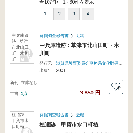
全107件中 1 - 30件を表示
1
2
3
4
中兵庫遺
発掘調査報告書
近畿
跡 : 草津
中兵庫遺跡 : 草津市北山田町・木
市北山田
川町
町・木川
町
発行元：
滋賀県教育委員会事務局文化財保護課 滋賀県文化財保護協会
出版年：
2001
新刊
在庫なし
＋
3,850 円
古書
1点
植遺跡
発掘調査報告書
近畿
甲賀市水
植遺跡 甲賀市水口町植
口町植