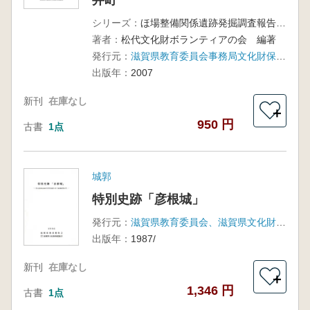
井町
シリーズ：
ほ場整備関係遺跡発掘調査報告書34-5
著者：
松代文化財ボランティアの会 編著
発行元：
滋賀県教育委員会事務局文化財保護課、滋賀県文化財保護協会
出版年：
2007
新刊
在庫なし
＋
950 円
古書
1点
城郭
特別史跡「彦根城」
発行元：
滋賀県教育委員会、滋賀県文化財保護協会
出版年：
1987/
新刊
在庫なし
＋
1,346 円
古書
1点