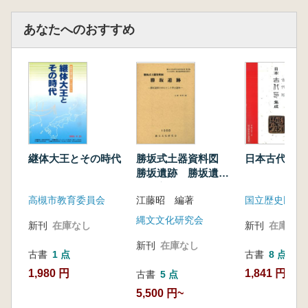
あなたへのおすすめ
継体大王とその時代
勝坂式土器資料図
日本古代印集
勝坂遺跡 勝坂遺跡
を中心とした考古遺
高槻市教育委員会
江藤昭 編著
国立歴史民俗
物
縄文文化研究会
新刊
在庫なし
新刊
在庫なし
新刊
在庫なし
古書
1 点
古書
8 点
1,980 円
1,841 円~
古書
5 点
5,500 円~