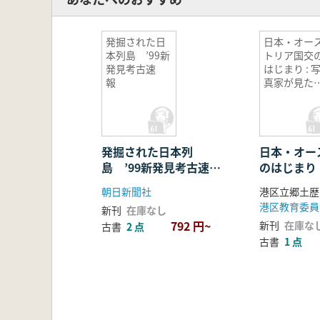
発掘された日
日本・オー
本列島 ’99新
トリア国交
発見考古速
はじまり : 
報
真家が見た
治初期日本
姿
発掘された日本列
日本・オー
島 ’99新発見考古速
のはじまり 
報
た明治初期
朝日新聞社
港区立郷土歴
港区教育委員
新刊
在庫なし
792 円~
新刊
在庫な
古書
2 点
古書
1 点