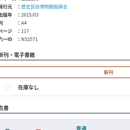
発行元
歴史民俗博物館振興会
出版年
2015/03
判
A4
ページ
117
六一ID
N52571
新刊・電子書籍
新刊
在庫なし
古書
普通