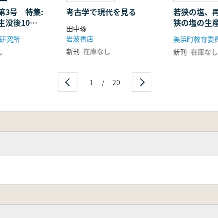
環の展開
第3号 特集:
考古学で現代を見る
若狭の塩、
生没後10
狭の塩の生
田中琢
学”の底流を
ぐって
ー」
岩波書店
研究所
美浜町教育委
役割
新刊
在庫なし
し
新刊
在庫なし
プリカ
1
/
20