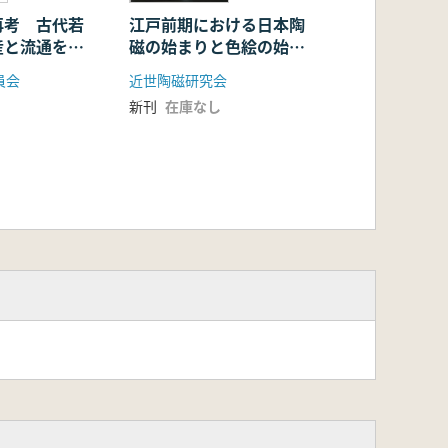
再考 古代若
江戸前期における日本陶
産と流通をめ
磁の始まりと色絵の始ま
り
員会
近世陶磁研究会
新刊
在庫なし