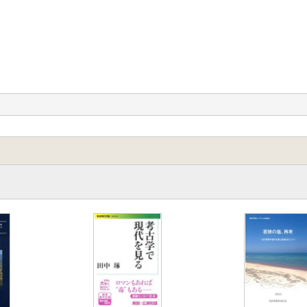
動
信玄、徳川家康の偽文書