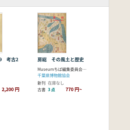
9 考古2
房総 その風土と歴史
Museumちば編集委員会 編
千葉県博物館協会
新刊
在庫なし
2,200 円
770 円~
古書
3 点