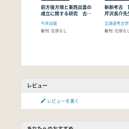
葬儀のなかの欧米文化 慶弔用花
前方後方墳と東西出雲の
斬新考古 
成立に関する研究 古墳
芹沢長介先
人魚は本当にいた!
時代中期における出雲の
年 ”芹沢
5 博物館の「レプリカ」と「コピ
今井出版
北海道考古学
特質
ゆく
古生物学における化石レプリカの
新刊
在庫なし
新刊
在庫な
音楽の複製と著作権
偽金を作る 技術復元のためのレ
レビュー
レビューを書く
あなたへのおすすめ