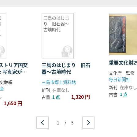
ス
三島のはじま
の
り 旧石器〜
写
古墳時代
明
の
重要文化財2
ストリア国交
三島のはじまり 旧石
: 写真家が見
器〜古墳時代
文化庁 監修
日本の姿
毎日新聞社
史館編
三島市郷土資料館
新刊
在庫なし
会
新刊
在庫なし
古書
1 点
1,320 円
し
古書
1 点
1,650 円
1
/
5