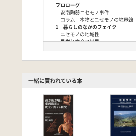
プロローグ
安南陶器ニセモノ事件
コラム 本物とニセモノの境界線
1 暮らしのなかのフェイク
ニセモノの地域性
見栄と宴会の世界
2 フェイク 偽文書、偽造の世界
似寄酒・贋酒
研究者が巻き込まれたニセモノ騒
前・中期旧石器時代遺跡捏造問題
正倉院文書の流出と贋作
一緒に買われている本
なぜ偽文書は作られたのか 武田
コラム 高橋是清の漁業許可書
3 コピー・イミテーションの世界
模刻・復刻された販が
縄文時代のイミテーション
瓦当文様の「模倣」と「創造」
焼き物の模倣と意外な製品
4 ニセモノの創造性