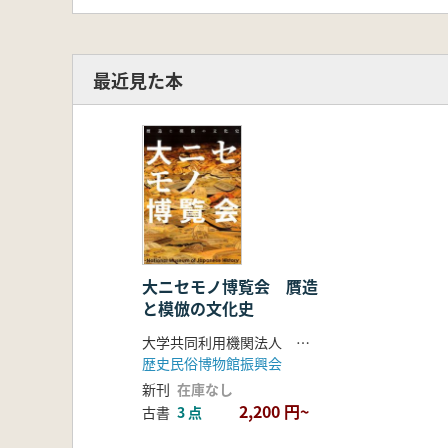
最近見た本
大ニセモノ博覧会 贋造
と模倣の文化史
大学共同利用機関法人 人間文化研究機構 国立歴史民俗博物館 編
歴史民俗博物館振興会
新刊
在庫なし
2,200 円~
古書
3 点