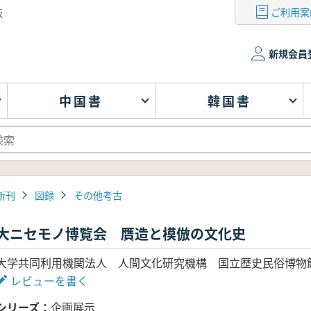
ご利用案
版
新規会員
中国書
韓国書
新刊
図録
その他考古
大ニセモノ博覧会 贋造と模倣の文化史
大学共同利用機関法人 人間文化研究機構 国立歴史民俗博物館
レビューを書く
シリーズ
企画展示