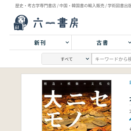
歴史・考古学専門書店 / 中国・韓国書の輸入販売 / 学術図書出
新刊
古書