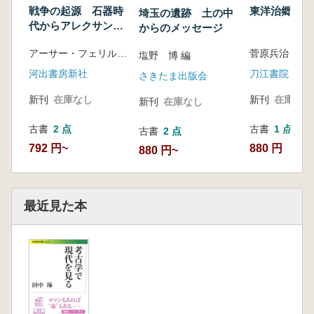
戦争の起源 石器時
東洋治郷の研
埼玉の遺跡 土の中
代からアレクサンド
からのメッセージ
ロスにいたる戦争の
アーサー・フェリル 著 鈴木主税 訳
菅原兵治 著
古代史
塩野 博 編
河出書房新社
刀江書院
さきたま出版会
新刊
在庫なし
新刊
在庫なし
新刊
在庫なし
古書
2 点
古書
1 点
古書
2 点
792 円~
880 円
880 円~
最近見た本