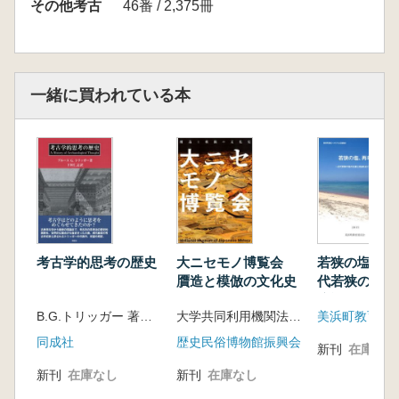
その他考古
46番 / 2,375冊
一緒に買われている本
考古学的思考の歴史
大ニセモノ博覧会
若狭の塩、再
贋造と模倣の文化史
代若狭の塩の
流通をめぐっ
B.G.トリッガー 著 下垣仁志 訳
大学共同利用機関法人 人間文化研究機構 国立歴史民俗博物館 編
美浜町教育委
同成社
歴史民俗博物館振興会
新刊
在庫なし
新刊
在庫なし
新刊
在庫なし