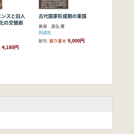
エンスと旧人
古代国家形成期の東国
文化の交替劇
眞保 昌弘 著
同成社
9,900円
新刊
取り寄せ
4,180円
上