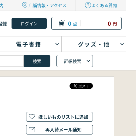
内
店舗情報・アクセス
よくある質問
0
0
登録
点
円
電子書籍
グッズ・他
詳細検索
ほしいものリストに追加
再入荷メール通知