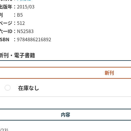
出版年
2015/03
判
B5
ページ
512
六一ID
N52583
ISBN
9784886216892
新刊・電子書籍
新刊
在庫なし
内容
23)