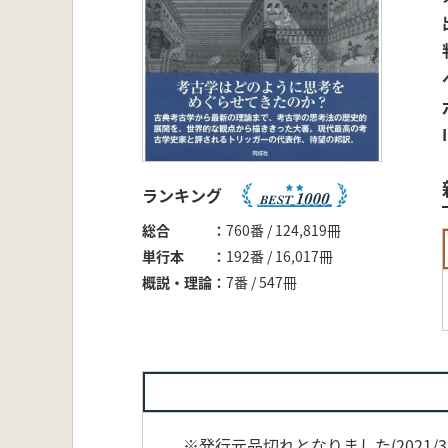
ランキング
総合
760番 / 124,819冊
単行本
192番 / 16,017冊
概説・理論
7番 / 547冊
※発行元品切れとなりました(2021/3/