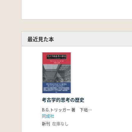
最近見た本
考古学的思考の歴史
B.G.トリッガー 著 下垣仁志 訳
同成社
新刊
在庫なし