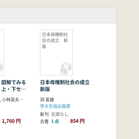
日本母権制社
会の成立 新
版
・図解でみる
日本母権制社会の成立
 上・下セッ
新版
武光誠, 大石学, 小林英夫監修
洞 富雄
早大生協出版部
新刊
在庫なし
1,760 円
854 円
古書
1 点