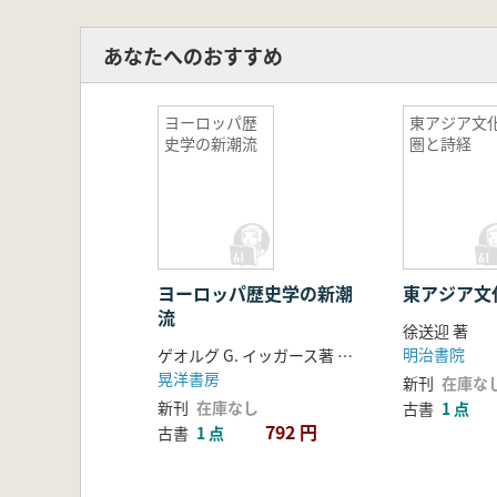
あなたへのおすすめ
ヨーロッパ歴
東アジア文
史学の新潮流
圏と詩経
ヨーロッパ歴史学の新潮
東アジア文
流
徐送迎 著
明治書院
ゲオルグ G. イッガース著 ; 中村幹雄[ほか]訳
晃洋書房
新刊
在庫な
新刊
在庫なし
古書
1 点
792 円
古書
1 点