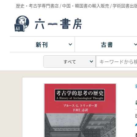
歴史・考古学専門書店 / 中国・韓国書の輸入販売 / 学術図書出
新刊
古書