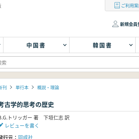
ご利用案
版
新規会員
中国書
韓国書
新刊
単行本
概説・理論
考古学的思考の歴史
B.G.トリッガー 著 下垣仁志 訳
レビューを書く
発行元
同成社