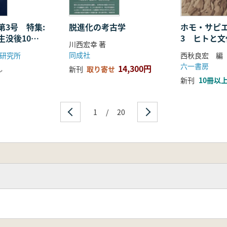
第3号 特集:
脱進化の考古学
ホモ・サピ
生没後10
3 ヒトと
川西宏幸 著
学”の底流を
同成社
研究所
西秋良宏 編
六一書房
14,300円
し
新刊
取り寄せ
新刊
10冊以
1
/
20