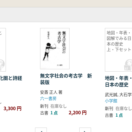
化
地図・年表・
図解でみる日
本の歴史
上・下セット
無文字社会の考古学 新
化圏と詩経
地図・年表
装版
日本の歴史
ト
安斎 正人 著
六一書房
小学館
し
新刊
在庫なし
3,300 円
新刊
在庫なし
2,200 円
古書
1 点
古書
1 点