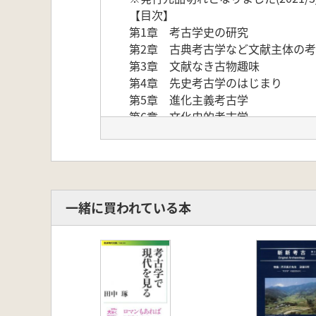
【目次】
第1章 考古学史の研究
第2章 古典考古学など文献主体の
第3章 文献なき古物趣味
第4章 先史考古学のはじまり
第5章 進化主義考古学
第6章 文化史的考古学
第7章 初期の機能=プロセス考古学
第8章 プロセス主義とポストプロ
第9章 実践面での総合化
第10章 考古学の妥当性
一緒に買われている本