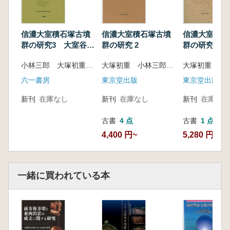
一書房2010)、『信濃大室積石塚古墳群の研
究』I～IIIなど
<編者略歴>
信濃大室積石塚古墳
信濃大室積石塚古墳
信濃大室積石
佐々木憲一
群の研究 2
群の研究3 大室谷支
群の研究 1
1962年東京生まれ、京都育ち。ハーヴァー
群・ムジナゴーロ単
支群・村東単
大塚初重 小林三郎 編
小林三郎 大塚初重 石川日出志 佐々木憲一 草野潤平 編
ド大学人類学研究科大学院博士課程修了、
位支群第168号墳の
の調査
調査
Ph.D.(学術博士)。現在、明治大学文学部教授。
東京堂出版
六一書房
東京堂出版
主要著作:『初めてまなぶ考古学』(共著、有斐
新刊
在庫なし
新刊
在庫なし
新刊
在庫なし
閣2011)、『関東の後期古墳群』(編著、六一書
房2007)、『茨城県霞ケ浦北岸地域における古
古書
4 点
古書
1 点
墳時代在地首長層の政治的諸関係理解のための
4,400 円~
5,280 円
基礎研究』(共編著、明治大学文学部考古学研
究室2005)、『雪野山古墳―未盗掘石室の発
見』(新泉社2004)
一緒に買われている本
河野正訓
1981年山口県生まれ。京都大学文学研究科
博士後期課程修了、京都大学博士(文学)。現
在、東京国立博物館学芸研究部調査研究課考古
室アソシエイトフェロー、明治大学兼任講師。