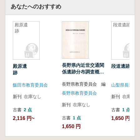
告」『駿台史学』109号(駿台史学会2000)、
あなたへのおすすめ
「鏡」『古墳の見方』(ニューサイエンス社
2014)
【目次】
殿原遺
段道遺跡
<報告篇>
跡
第1章 調査・研究の背景と報告書刊行に至る
経緯
はじめに
第1節 研究の背景
長野県内近世交通関
殿原遺
段道遺跡
第2節 大室古墳群をめぐる歴史的環境
係遺跡分布調査概報
跡
第3節 ムジナゴーロ単位支群の調査の経
: 歴史の道-中山道調
緯
長野県教育委員会 編
査
飯田市教育委員会
第4節 本書刊行の経緯
長野県教育委員会
新刊
在庫なし
新刊
在庫なし
第2章 第200号墳
新刊
在庫なし
第1節 立地・調査概要
古書
2 点
古書
1 点
第2節 墳丘・外部施設
古書
1 点
2,116 円~
1,650 円
第3節 埋葬施設
1,650 円
第4節 遺物出土状況
1 石室内遺物出土状況