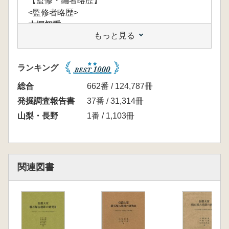
【監修・編者略歴】
<監修者略歴>
大塚初重
もっと見る
1926年東京生まれ。明治大学大学院博士後
期課程修了、文学博士。
現在、明治大学名誉教授。日本考古学協会会
ランキング
長、日本学術会議議員などを歴任。2005年に
瑞宝中綬章叙勲。主要著作:『日本列島発掘
総合
662番 / 124,787冊
史』(角川書店2014)、『信濃大室積石塚古墳群
発掘調査報告書
37番 / 31,314冊
の研究』I～III(共編著、I, IIは東京堂1993,
山梨・長野
1番 / 1,103冊
2006、IIIは六一書房2008)、『東国の古墳と大
和政権』(吉川弘文館2002)、『東国の古墳文
化』(六興出版1986)など多数
小林三郎
関連図書
1937年東京生まれ、元明治大学文学部教
授、文学博士。2006年11月5日逝去。明治大学
考古学博物館長、日本考古学協会副会長などを
歴任。主要著作:『古墳から寺院へ』(共編著、
六一書房2014)、『古墳時代倣製鏡の研究』(六