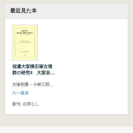
2 墳丘外表遺物出土状況
第5節 遺 物
最近見た本
1 土 器
2 金属製品
3 玉 類
4 石 鏃
第6節 人 骨
第7節 小 結
第3章 第201号墳
信濃大室積石塚古墳
第1節 立地・調査概要
群の研究4 大室谷支
第2節 墳丘・外部施設
群ムジナゴーロ単位
第3節 埋葬施設
大塚初重・小林三郎監修 佐々木憲一・河野正訓・高橋透・新井悟編
支群の調査
第4節 遺物出土状況
六一書房
第5節 遺 物
1 土 器
新刊
在庫なし
2 金属製品
第6節 人 骨
第7節 小 結
第4章 第154～156・165・185～187・189・