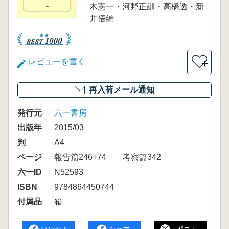
木憲一・河野正訓・高橋透・新
井悟編
レビューを書く
＋
再入荷メール通知
発行元
六一書房
出版年
2015/03
判
A4
ページ
報告篇246+74 考察篇342
六一ID
N52593
ISBN
9784864450744
付属品
箱