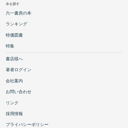
本を探す
190・195～198号墳
第1節 第155号墳
六一書房の本
第2節 第156号墳
ランキング
第3節 第165号墳
第4節 第185号墳
特価図書
第5節 第186号墳
第6節 第187号墳
特集
第7節 第189号墳
書店様へ
第8節 第190号墳
第9節 第195号墳
著者ログイン
第10節 第196号墳
第11節 第197号墳
会社案内
第12節 第198号墳
お問い合わせ
第13節 第154号墳表採遺物
第5章 総 括
リンク
第1節 善光寺平の群集墳としての大室古
採用情報
墳群
第2節 大室古墳群の群構造
プライバシーポリシー