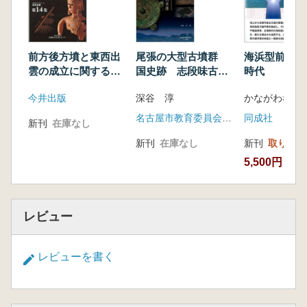
主要著作:『古墳時代の農具研究』(単著、雄山
閣2014)、『龍子三ツ塚古墳群の研究』(共編
著、大手前大学史学研究所2010)、『立明寺地
前方後方墳と東西出
尾張の大型古墳群
海浜型前方後
区遺跡B地点』(共編著、島田組2009)
雲の成立に関する研
国史跡 志段味古墳
時代
高橋 透
究 古墳時代中期に
群の実像
1985年千葉県生まれ、明治大学大学院博士
今井出版
深谷 淳
おける出雲の特質
前期課程修了。現在、宮城県多賀城跡調査研究
名古屋市教育委員会文化財保護室 六一書房
同成社
新刊
在庫なし
所技師。主要著作:『宮城県多賀城跡調査研究
所年報2012』(共編著、宮城県多賀城跡調査研
新刊
在庫なし
新刊
取り寄せ
究所2013)、『宮城県多賀城跡調査研究所年報
5,500円
2013』(共編著、宮城県多賀城跡調査研究所
2014)
新井 悟
レビュー
1969年東京生まれ。明治大学大学院博士後
期課程修了、博士(史学)。現在、川崎市市民ミ
レビューを書く
ュージアム学芸員。主要著作:「鼉龍鏡の編年
と原鏡の同定」『駿台史学』95号(駿台史学会
1995)、「茨城県玉里村舟塚古墳の再測量報