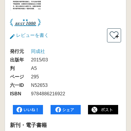
レビューを書く
＋
発行元
同成社
出版年
2015/03
判
A5
ページ
295
六一ID
N52653
ISBN
9784886216922
新刊・電子書籍