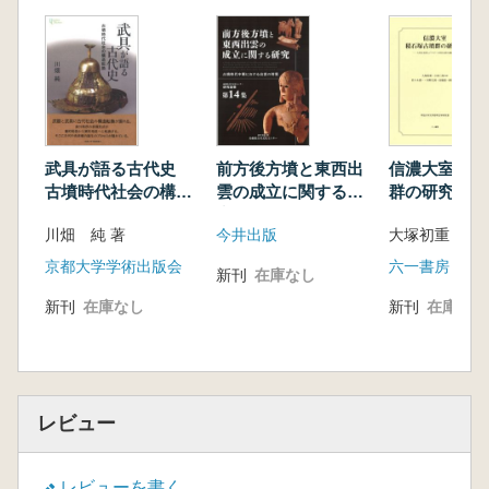
武具が語る古代史
前方後方墳と東西出
信濃大室積石
古墳時代社会の構造
雲の成立に関する研
群の研究4 
転換
究 古墳時代中期に
群ムジナゴー
川畑 純 著
今井出版
おける出雲の特質
支群の調査
京都大学学術出版会
六一書房
新刊
在庫なし
新刊
在庫なし
新刊
在庫なし
レビュー
レビューを書く