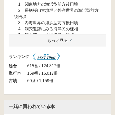
1 関東地方の海浜型前方後円墳
2 長柄桜山古墳群と外洋世界の海浜型前方
後円墳
3 内海世界の海浜型前方後円墳
4 洞穴遺跡にみる海洋民の様相
5 横穴墓にみる海洋民の様相
もっと見る
第3部 列島の海浜型前方後円墳
1 太平洋沿岸
2 日本海沿岸
ランキング
3 瀬戸内海沿岸
第4部 古墳時代の船と快眠統治
総合
615番 / 124,817冊
資料
単行本
159番 / 16,017冊
列島の海浜型前方後円墳分布図
古墳
60番 / 1,159冊
列島の海浜型前方後円墳一覧表
前方後円墳整備・活用紹介
一緒に買われている本