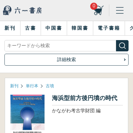
0
新刊
古書
中国書
韓国書
電子書籍
詳細検索
新刊
単行本
古墳
海浜型前方後円墳の時代
かながわ考古学財団 編