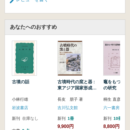
あなたへのおすすめ
古墳の話
古墳時代の窯と器 :
竈をもつ竪穴
東アジア国家形成期
の研究
の技術交流
小林行雄
長友 朋子 著
桐生 直彦 著
岩波書店
吉川弘文館
六一書房
新刊
在庫なし
新刊
1冊
新刊
10冊以
9,900円
8,800円