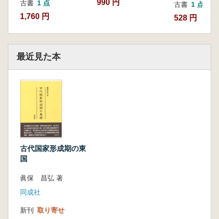
990 円
古書
1 点
古書
1 点
1,760 円
528 円
最近見た本
古代国家形成期の東
国
眞保 昌弘 著
同成社
新刊
取り寄せ