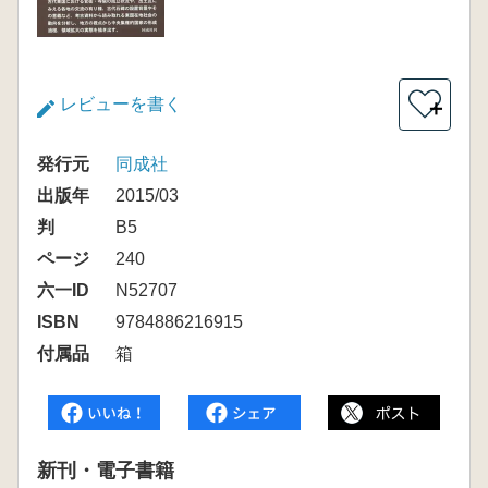
レビューを書く
＋
発行元
同成社
出版年
2015/03
判
B5
ページ
240
六一ID
N52707
ISBN
9784886216915
付属品
箱
新刊・電子書籍