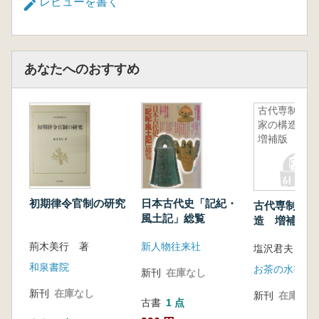
レビューを書く
あなたへのおすすめ
古代専制国
家の構造
増補版
初期律令官制の研究
日本古代史「記紀・
古代専制国家
風土記」総覧
造 増補版
荊木美行 著
新人物往来社
塩沢君夫
和泉書院
お茶の水書房
新刊
在庫なし
新刊
在庫なし
新刊
在庫なし
古書
1 点