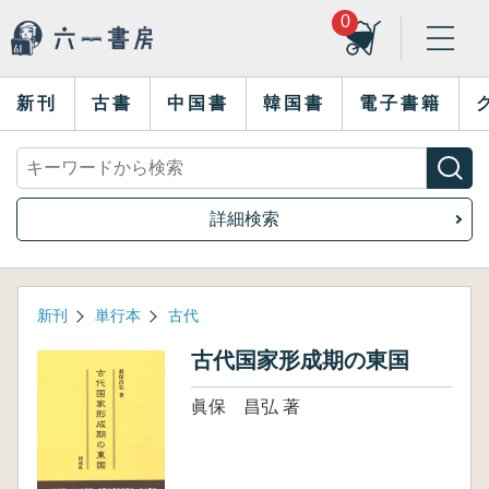
0
新刊
古書
中国書
韓国書
電子書籍
詳細検索
新刊
単行本
古代
古代国家形成期の東国
眞保 昌弘 著