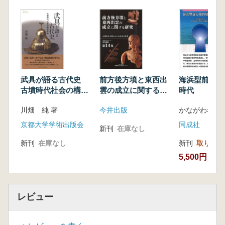
武具が語る古代史
前方後方墳と東西出
海浜型前方後
古墳時代社会の構造
雲の成立に関する研
時代
転換
究 古墳時代中期に
川畑 純 著
今井出版
おける出雲の特質
京都大学学術出版会
同成社
新刊
在庫なし
新刊
在庫なし
新刊
取り寄せ
5,500円
レビュー