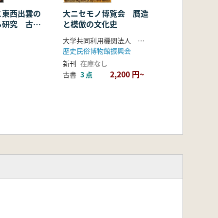
と東西出雲の
大ニセモノ博覧会 贋造
る研究 古墳
と模倣の文化史
おける出雲の
大学共同利用機関法人 人間文化研究機構 国立歴史民俗博物館 編
歴史民俗博物館振興会
新刊
在庫なし
2,200 円~
古書
3 点