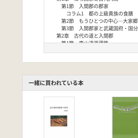
第1節 入間郡の郡家
コラム1 都の上級貴族の食膳
第2節 もうひとつの中心―大家郷
第3節 入間郡家と武蔵国府・国分
第2章 古代の道と入間郡
第1節 東山道武蔵路
コラム2 8世紀の入間郡と交通(
第2節 伝路・伝馬路と入間郡
第3章 古代文字の世界
木本雅康 「その後の東山道武蔵
田中信 「入間郡の古代史を考え
一緒に買われている本