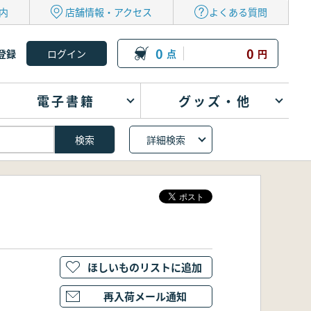
内
店舗情報・アクセス
よくある質問
0
0
登録
点
円
電子書籍
グッズ・他
詳細検索
ほしいものリストに追加
再入荷メール通知