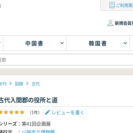
ご利用案
版
新規会員
中国書
韓国書
新刊
図録
古代
古代入間郡の役所と道
レビューを書く
（1件）
シリーズ
第41回企画展
発行元
川越市立博物館