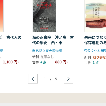
始 古代人の
海の正倉院 沖ノ島 古
未来につな
代の祭祀 西・東
保存運動の
館
群馬県立歴史博物館
奈良文化財研
し
新刊
在庫なし
新刊
取り寄せ
1,100 円~
880 円~
古書
4 点
古書
1 点
1
/
5