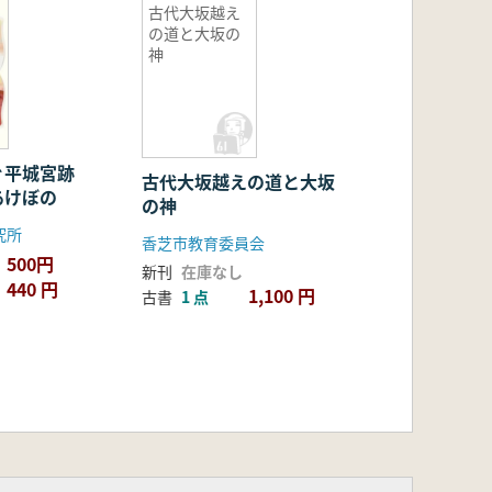
古代大坂越え
の道と大坂の
神
ぐ平城宮跡
古代大坂越えの道と大坂
あけぼの
の神
究所
香芝市教育委員会
500円
新刊
在庫なし
440 円
1,100 円
古書
1 点