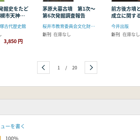
発掘史をたど
茅原大墓古墳 第1次〜
前方後方墳
高槻市天神町
第6次発掘調査報告
成立に関す
車塚古墳』
時代中期に
塚古代歴史館
桜井市教育委員会文化財課(桜井市文化財協会)
今井出版
特質
し
新刊
在庫なし
新刊
在庫なし
3,850 円
1
/
20
ビューを書く
100%