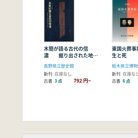
木簡が語る古代の信
東国火葬事
濃 掘り出された地方
生と死
行政と暮らし
長野県立歴史館
栃木県立博物
新刊
在庫なし
新刊
在庫な
792 円~
古書
3 点
古書
6 点