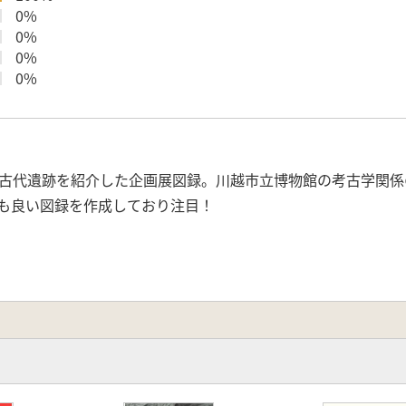
0%
0%
0%
0%
古代遺跡を紹介した企画展図録。川越市立博物館の考古学関係
も良い図録を作成しており注目！