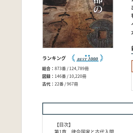
ランキング
総合
873番 / 124,789冊
図録
146番 / 10,220冊
古代
22番 / 967冊
【目次】
第1章 律令国家と古代入間