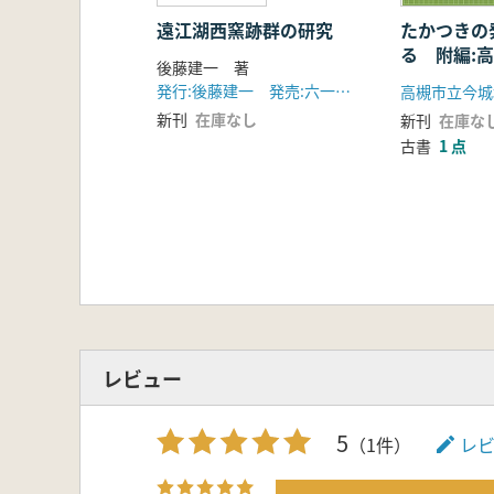
遠江湖西窯跡群の研究
たかつきの
る 附編:
後藤建一 著
所在『昼神
発行:後藤建一 発売:六一書房
高槻市立今城
新刊
在庫なし
新刊
在庫な
古書
1 点
レビュー
5
（1件）
レ