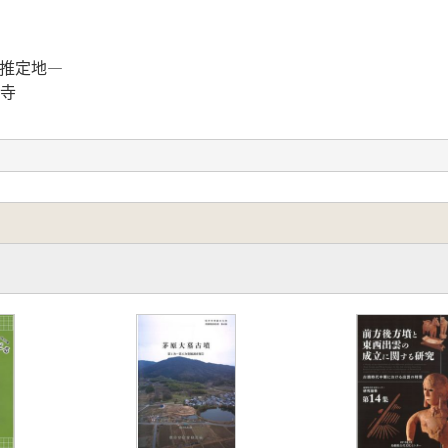
推定地―
寺
試案)
路」
る」