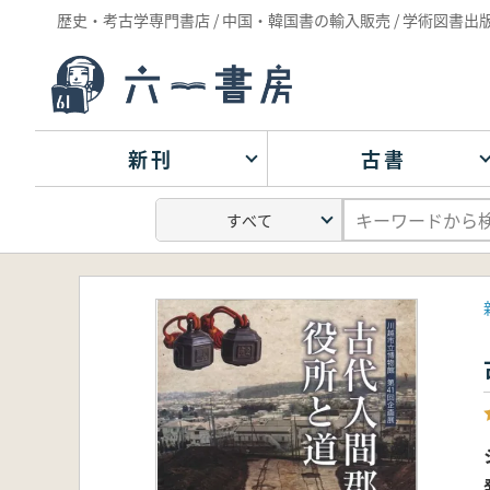
歴史・考古学専門書店 / 中国・韓国書の輸入販売 / 学術図書出
新刊
古書