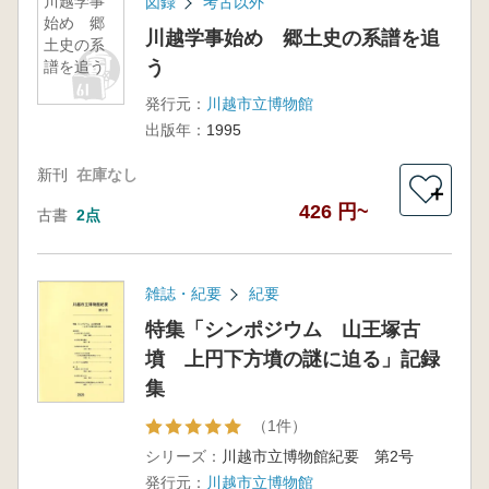
川越学事
図録
考古以外
始め 郷
川越学事始め 郷土史の系譜を追
土史の系
う
譜を追う
発行元：
川越市立博物館
出版年：
1995
新刊
在庫なし
＋
426 円~
古書
2点
雑誌・紀要
紀要
特集「シンポジウム 山王塚古
墳 上円下方墳の謎に迫る」記録
集
（1件）
シリーズ：
川越市立博物館紀要 第2号
発行元：
川越市立博物館