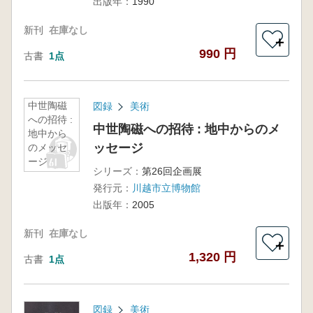
出版年：
1990
新刊
在庫なし
＋
990 円
古書
1点
中世陶磁
図録
美術
への招待 :
中世陶磁への招待 : 地中からのメ
地中から
ッセージ
のメッセ
ージ
シリーズ：
第26回企画展
発行元：
川越市立博物館
出版年：
2005
新刊
在庫なし
＋
1,320 円
古書
1点
図録
美術