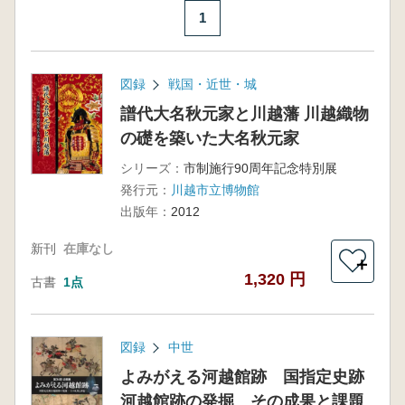
1
図録
戦国・近世・城
譜代大名秋元家と川越藩 川越織物
の礎を築いた大名秋元家
シリーズ：
市制施行90周年記念特別展
発行元：
川越市立博物館
出版年：
2012
新刊
在庫なし
＋
1,320 円
古書
1点
図録
中世
よみがえる河越館跡 国指定史跡
河越館跡の発掘 その成果と課題