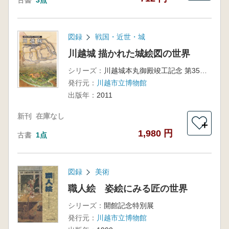
古書
3点
図録
戦国・近世・城
川越城 描かれた城絵図の世界
シリーズ：
川越城本丸御殿竣工記念 第35回企画展
発行元：
川越市立博物館
出版年：
2011
新刊
在庫なし
＋
1,980 円
古書
1点
図録
美術
職人絵 姿絵にみる匠の世界
シリーズ：
開館記念特別展
発行元：
川越市立博物館