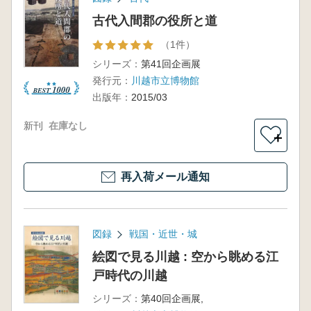
古代入間郡の役所と道
（1件）
シリーズ：
第41回企画展
発行元：
川越市立博物館
出版年：
2015/03
新刊
在庫なし
＋
再入荷メール通知
図録
戦国・近世・城
絵図で見る川越 : 空から眺める江
戸時代の川越
シリーズ：
第40回企画展,