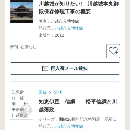
川越城が知りたい! 川越城本丸御
殿保存修理工事の概要
著者：
川越市立博物館
発行元：
川越市立博物館
出版年：
2012
新刊
在庫なし
＋
再入荷メール通知
知恵伊
図録
近代
豆 信
知恵伊豆 信綱 松平信綱と川
綱 松
越藩政
平信綱と
川越藩政
シリーズ：
開館20周年記念特別展 展示図録
発行元：
川越市立博物館