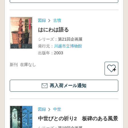
図録
古墳
はにわは語る
シリーズ：
第21回企画展
発行元：
川越市立博物館
出版年：
2003
新刊
在庫なし
＋
再入荷メール通知
図録
中世
中世びとの祈り2 板碑のある風景