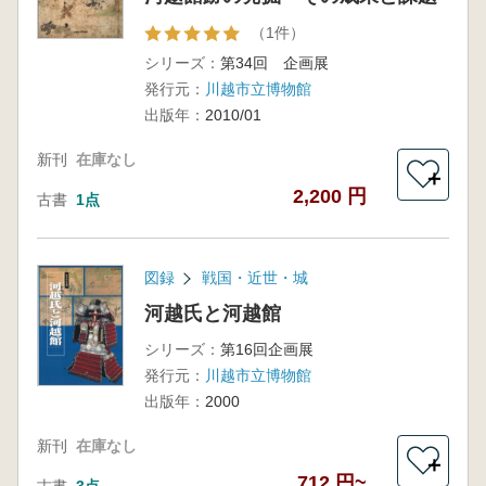
（1件）
シリーズ：
第34回 企画展
発行元：
川越市立博物館
出版年：
2010/01
新刊
在庫なし
＋
2,200 円
古書
1点
図録
戦国・近世・城
河越氏と河越館
シリーズ：
第16回企画展
発行元：
川越市立博物館
出版年：
2000
新刊
在庫なし
＋
712 円~