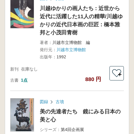
川越ゆかりの画人たち : 近世から
近代に活躍した11人の精華/川越ゆ
かりの近代日本画の巨匠 : 橋本雅
邦と小茂田青樹
著者：
川越市立博物館 編
発行元：
川越市立博物館
出版年：
1992
新刊
在庫なし
＋
880 円
古書
1点
図録
古墳
美の先達者たち 鏡にみる日本の
美と心
シリーズ：
第4回企画展