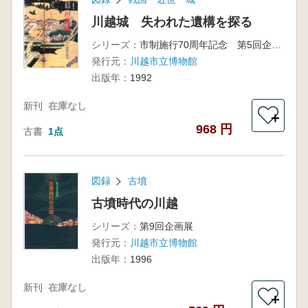
川越城 失われた遺構を探る
シリーズ：
市制施行70周年記念 第5回企画展
発行元：
川越市立博物館
出版年：
1992
新刊
在庫なし
＋
968 円
古書
1点
図録
古墳
古墳時代の川越
シリーズ：
第9回企画展
発行元：
川越市立博物館
出版年：
1996
新刊
在庫なし
＋