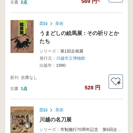
569 円~
古書
2点
図録
美術
うまどしの絵馬展 : その祈りとか
たち
シリーズ：
第1回企画展
発行元：
川越市立博物館
出版年：
1990
新刊
在庫なし
＋
528 円
古書
1点
図録
美術
川越の名刀展
シリーズ：
市制施行70周年記念 第6回企画展