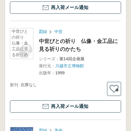
再入荷メール通知
中世びと
図録
中世
の祈り
中世びとの祈り 仏像・金工品に
仏像・金
見る祈りのかたち
工品に見
る祈りの
シリーズ：
第14回企画展
かたち
発行元：
川越市立博物館
出版年：
1999
新刊
在庫なし
＋
再入荷メール通知
図録
美術