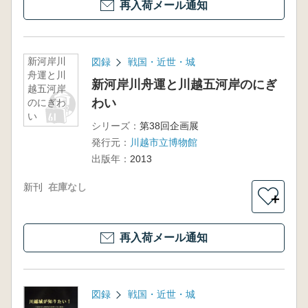
再入荷メール通知
新河岸川
図録
戦国・近世・城
舟運と川
新河岸川舟運と川越五河岸のにぎ
越五河岸
わい
のにぎわ
い
シリーズ：
第38回企画展
発行元：
川越市立博物館
出版年：
2013
新刊
在庫なし
＋
再入荷メール通知
図録
戦国・近世・城