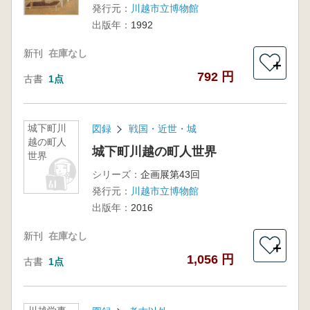
発行元：
川越市立博物館
出版年：
1992
新刊
在庫なし
＋
792 円
古書
1点
城下町川
図録
戦国・近世・城
越の町人
城下町川越の町人世界
世界
シリーズ：
企画展第43回
発行元：
川越市立博物館
出版年：
2016
新刊
在庫なし
＋
1,056 円
古書
1点