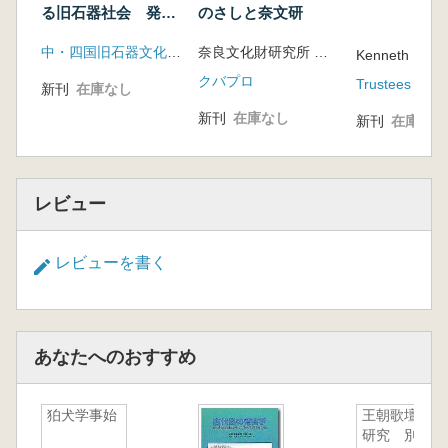
る旧石器社会 発表
のさしと奈文研
三 先住民と貝製ビーズ
要旨・資料集
四 歴史時代の集落跡
中・四国旧石器文化談話会
奈良文化財研究所 編 松村恵司 難波洋三 他著
Kenneth Page
五 プレ歴史時代の集落跡
クバプロ
六 おわりに
新刊
在庫なし
新刊
在庫なし
新刊
在庫なし
第五章 先住民の造形
一 はじめに
二 各地域の先住民の生活像
レビュー
北西部域 北東部域 中央部域 大盆
地域 南部域 コロラド川域
三 先住民による人物と動物の造形
レビューを書く
シンボリックな石製品 人物をあらわ
した土偶 貝製の装飾品 動物を模した造形
四 先住民の描いた岩壁画
岩壁画 カリフォルニアの岩壁画 各
あなたへのおすすめ
地域にみる岩壁線刻画・岩壁彩色画
大盆地岩壁彩色画様式 中央シエラ岩
狛犬学事始
王朝歌壇の
壁線刻画様式 北西海岸岩壁線刻画様式
研究 別
南西海岸岩壁線刻画様式 北東部岩壁