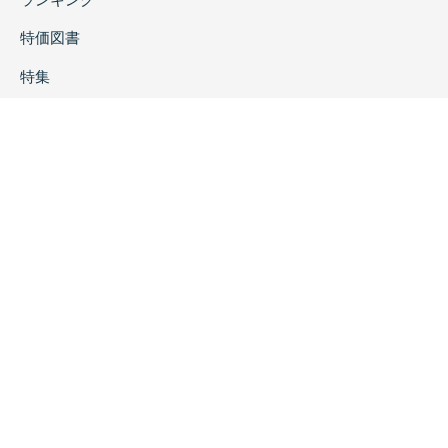
特価図書
特集
書店様へ
著者ログイン
会社案内
お問い合わせ
リンク
採用情報
プライバシーポリシー
特定商取引に関する表示