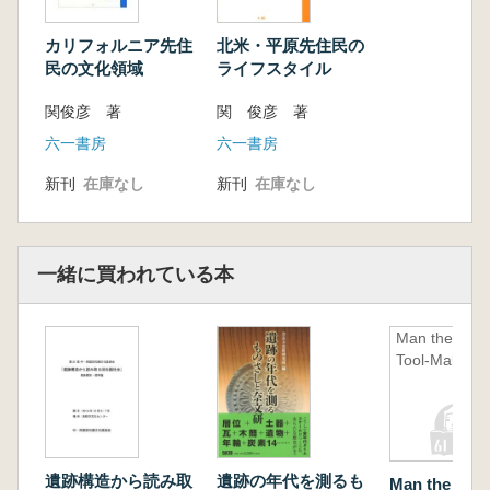
二 諸文化の地域色
北東カリフォルニア地域 中央カリフ
カリフォルニア先住
北米・平原先住民の
ォルニア地域 大盆地地域
民の文化領域
ライフスタイル
南部カリフォルニア地域 コロラド川
関俊彦 著
関 俊彦 著
流域
三 おわりに
六一書房
六一書房
新刊
在庫なし
新刊
在庫なし
第三章 先住民の狩猟と漁撈
一 はじめに
二 狩 猟
弓と矢 射手と狩人 弓矢の使い方
一緒に買われている本
石鏃にかかわる伝承 ハイイログマの伝説
三 漁 撈
Man the
哺乳動物 漁具 魚の調理と保存
Tool-Maker
四 おわりに
第四章 先住民と貝製ビーズ
一 はじめに
遺跡構造から読み取
遺跡の年代を測るも
二 ヨーロッパからの来訪者
Man the Tool