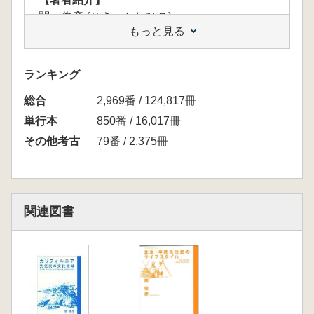
関 俊彦 (せき としひこ)
もっと見る
【目次】
プロローグ
ランキング
第一章 先史文化の移り変わり
総合
一 はじめに
2,969番 / 124,817冊
二 各地域の先史文化
単行本
850番 / 16,017冊
南部の洪積世文化 サンディエギート
その他考古
79番 / 2,375冊
文化 石臼ホライゾン
カナリニョ・チュマシュ文化 中央カ
リフォルニアの人々 前期ホライゾン
後期ホライゾン カリフォルニアの他
関連図書
地域の人たち
三 考古資料は語る
四 おわりに
第二章 先住民のライフスタイル
一 はじめに