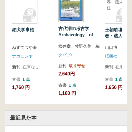
巻・蔵人補
彩色画様式 南海岸岩壁彩色画様式
任
南西海岸岩壁彩色画様式 サンタバー
バラ岩壁彩色画様式
南部シエラ岩壁彩色画様式
古代湖の考古学
狛犬学事始
王朝歌壇の研
Archaeology of
五 おわりに
巻・蔵人補任
World Lakes
松井章 牧野久美 編
ねずてつや著
山口博
エピローグ
クバプロ
ナカニシヤ
桜楓社
索 引
新刊
取り寄せ
新刊
在庫なし
新刊
在庫なし
2,640円
古書
1 点
古書
1 点
古書
1 点
1,760 円
1,650 円
1,100 円
最近見た本