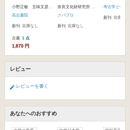
小野正敏 五味文彦 萩原三雄 編
奈良文化財研究所 編 松村恵司 難波洋三 他著
考古学と中世
高志書院
クバプロ
新刊
在庫なし
新刊
在庫なし
新刊
在庫なし
古書
1 点
1,870 円
レビュー
レビューを書く
あなたへのおすすめ