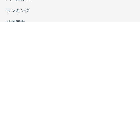
ランキング
特価図書
特集
書店様へ
著者ログイン
会社案内
お問い合わせ
リンク
採用情報
プライバシーポリシー
特定商取引に関する表示