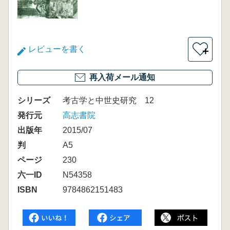
レビューを書く
＋
再入荷メール通知
シリーズ
考古学と中世史研究 12
発行元
高志書院
出版年
2015/07
判
A5
ページ
230
六一ID
N54358
ISBN
9784862151483