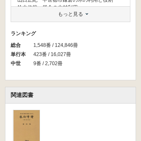
鈴木伸哉 鎌倉の木材利用
もっと見る
第2部 調達法と木の効用
盛本昌広 榑・材木の規格と木の種類
高橋一樹 材木の調達・消費と武家権力
ランキング
下村周太郎 中世における樹木観・竹木観の展
総合
開
1,548番 / 124,846冊
単行本
423番 / 16,027冊
中世
9番 / 2,702冊
関連図書