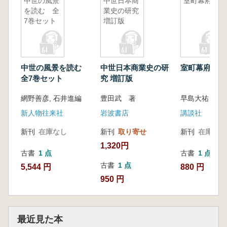
中世の風景
中世日本商
室町幕府論
を読む 全
業史の研究
7巻セット
増訂版
中世の風景を読む
中世日本商業史の研
室町幕府論
全7巻セット
究 増訂版
網野善彦, 石井進編
豊田武 著
早島大祐
新人物往来社
岩波書店
講談社
新刊
在庫なし
新刊
取り寄せ
新刊
在庫なし
1,320円
古書
1 点
古書
1 点
古書
1 点
5,544 円
880 円
950 円
最近見た本