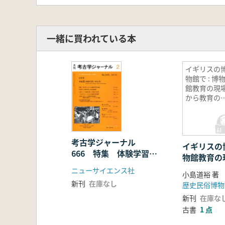
5 地球サイズの交流のはじまり—Open
明るい鎖国、開かれた鎖国
一緒に買われている本
イギリスの
物館で : 博
館教育の現
から教育の
場から
考古学ジャーナル
イギリスの博
666 特集 体験学習と
物館教育の
考古学
の現場から
ニューサイエンス社
小島道裕 著
新刊
在庫なし
歴史民俗博物
新刊
在庫な
古書
1 点