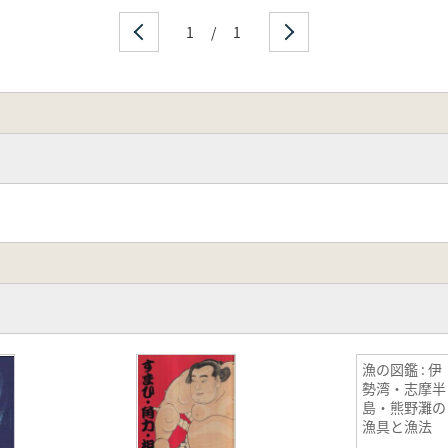
1
/
1
漁の図鑑 : 伊
勢湾・志摩半
島・熊野灘の
漁具と漁法