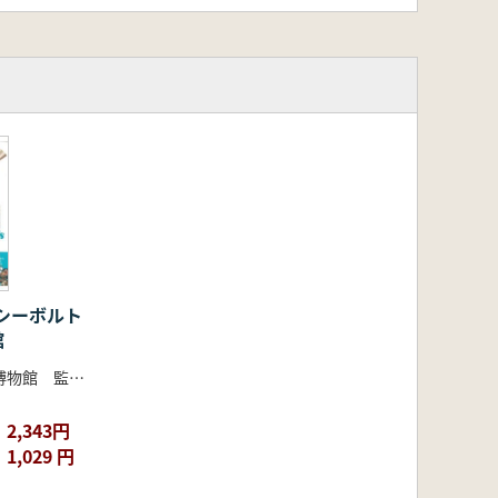
シーボルト
館
国立歴史民俗博物館 監修
2,343円
1,029 円