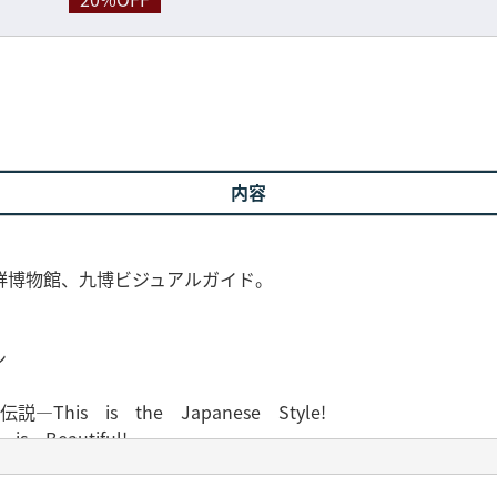
内容
鮮博物館、九博ビジュアルガイド。
ン
is is the Japanese Style!
Beautiful!
bal Standard,Coming Soon!
Lots of Curiosity!