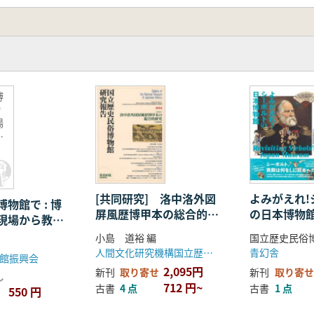
?or Shut up?
博
物
場
現
[共同研究] 洛中洛外図
よみがえれ!
物館で : 博
屏風歴博甲本の総合的研
の日本博物
現場から教育
究
小島 道裕 編
人間文化研究機構国立歴史民俗博物館
青幻舎
館振興会
2,095円
新刊
取り寄せ
新刊
取り寄せ
し
712 円~
古書
4 点
古書
1 点
550 円