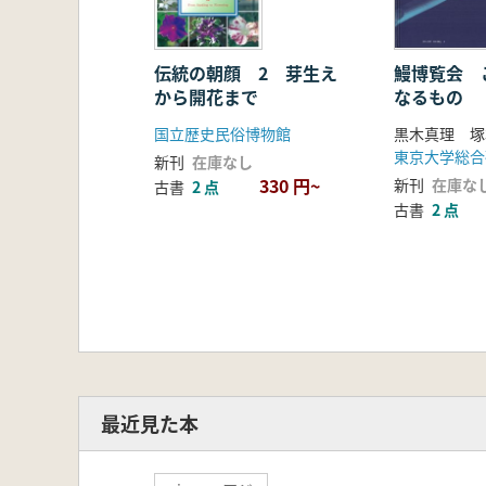
伝統の朝顔 2 芽生え
鰻博覧会 
から開花まで
なるもの
国立歴史民俗博物館
黒木真理 塚
東京大学総合
新刊
在庫なし
330 円~
新刊
在庫な
古書
2 点
古書
2 点
最近見た本