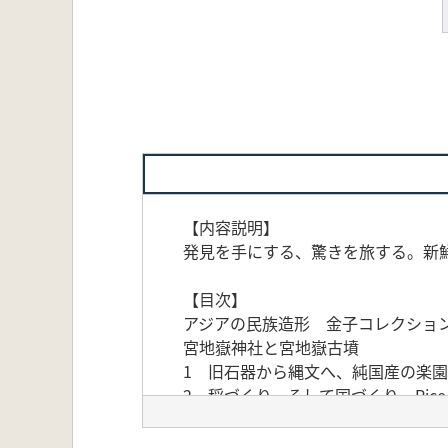
【内容説明】
発見を手にする、驚きを旅する。新
【目次】
アジアの民族造形 金子コレクショ
宮地嶽神社と宮地嶽古墳
1 旧石器から縄文へ、純国産の楽園伝説—Th
2 稲づくり、そして国づくり—Rice is 
3 押し寄せるグローバルスタンダード—Glo
4 交易と交歓の世界潮流—Asian Ports,