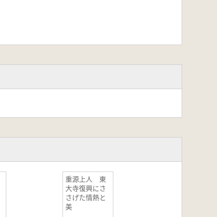
重源上人 東
大寺復興にさ
さげた情熱と
美