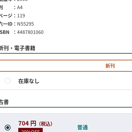
判
A4
ページ
119
六一ID
N55295
ISBN
4487801060
新刊・電子書籍
新刊
在庫なし
古書
704 円
（税込）
普通
20%OFF