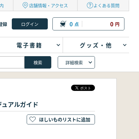
内
店舗情報・アクセス
よくある質問
0
0
登録
点
円
電子書籍
グッズ・他
詳細検索
ジュアルガイド
ほしいものリストに追加