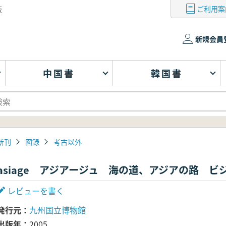
ご利用案
版
新規会員
中国書
韓国書
新刊
図録
考古以外
asiage アジアージュ 海の道、アジアの路 ビ
レビューを書く
発行元
九州国立博物館
出版年
2005