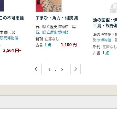
この不可思議
すまひ・角力・相撲 集
漁の図鑑 :
半島・熊野
石川県立歴史博物館 編
法
石川県立歴史博物館
本勝巳 著
研究博物館
新刊
在庫なし
1,100 円
し
古書
1 点
新刊
在庫なし
3,564 円~
古書
1 点
1
/
5