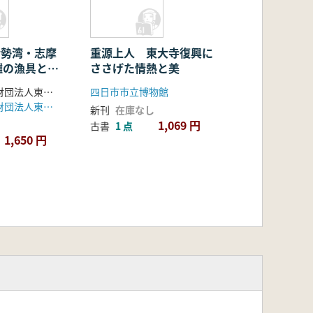
 伊勢湾・志摩
重源上人 東大寺復興に
灘の漁具と漁
ささげた情熱と美
海の博物館・財団法人東海水産科学協会 編
四日市市立博物館
海の博物館・財団法人東海水産科学協会
新刊
在庫なし
1,069 円
古書
1 点
1,650 円