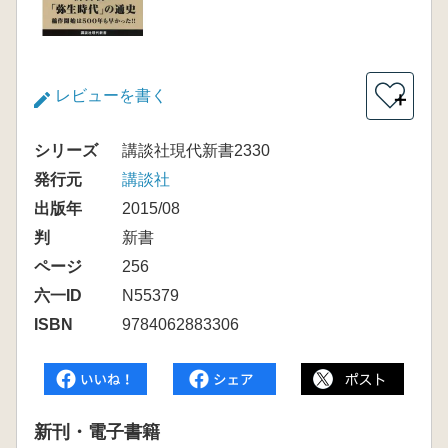
レビューを書く
＋
シリーズ
講談社現代新書2330
発行元
講談社
出版年
2015/08
判
新書
ページ
256
六一ID
N55379
ISBN
9784062883306
新刊・電子書籍