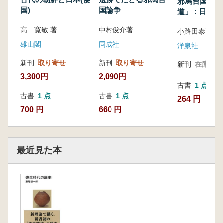
邪馬台国と「
国)
国論争
道」 : 日本
探究する
高 寛敏 著
中村俊介著
小路田泰直著
雄山閣
同成社
洋泉社
新刊
取り寄せ
新刊
取り寄せ
新刊
在庫なし
3,300円
2,090円
古書
1 点
古書
1 点
古書
1 点
264 円
700 円
660 円
最近見た本