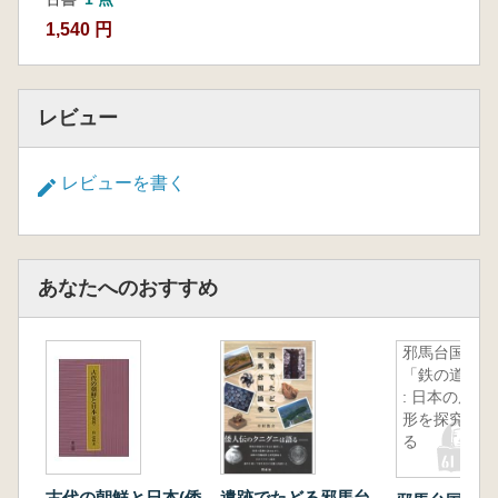
1,540 円
レビュー
レビューを書く
あなたへのおすすめ
邪馬台国と
「鉄の道」
: 日本の原
形を探究す
る
古代の朝鮮と日本(倭
遺跡でたどる邪馬台