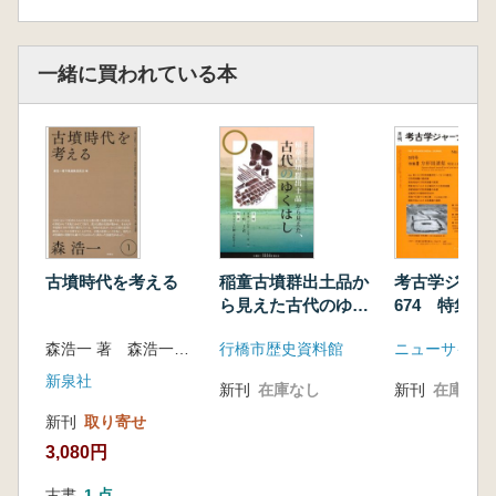
一緒に買われている本
古墳時代を考える
稲童古墳群出土品か
考古学ジャ
ら見えた古代のゆく
674 特集 
はし
溝墓 発見と
森浩一 著 森浩一著作集編集委員会 編
行橋市歴史資料館
ニューサイエ
周年
新泉社
新刊
在庫なし
新刊
在庫なし
新刊
取り寄せ
3,080円
古書
1 点