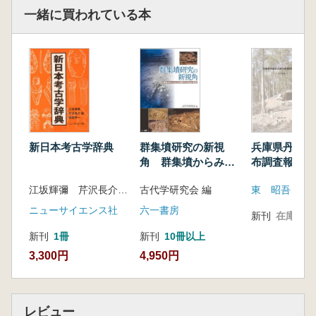
(2)古墳群の立地
一緒に買われている本
(3)1号墳 (岩本 崇・脇山佳奈・千國ひろ
子)
(4)2号墳 (細川晋太郎・石貫弘泰)
第3章 龍子三ツ塚1号墳
1 トレンチの配置 (魚津知克)
2 墳丘の構造
(1)後円部第1トレンチ (鈴木康高・藤原光
平)
新日本考古学辞典
群集墳研究の新視
兵庫県丹波市
(2)後円部第2トレンチ (川島正嗣・細川晋
角 群集墳からみた
布調査報告書
太郎)
古墳時代の社会と集
町域
江坂輝彌 芹沢長介 坂詰秀一 編
古代学研究会 編
東 昭吾
(3)クビレ部第1トレンチ (田村隆明・細川
団
晋太郎)
ニューサイエンス社
六一書房
新刊
在庫なし
(4)クビレ部第2トレンチ (新原祐典・小森
新刊
1冊
新刊
10冊以上
牧人)
3,300円
4,950円
(5)前方部第1トレンチ (藤原光平・土屋隆
史)
(6)前方部第2トレンチ (奥山 貴)
(7)地中レーダ探査 (阿児雄之)
レビュー