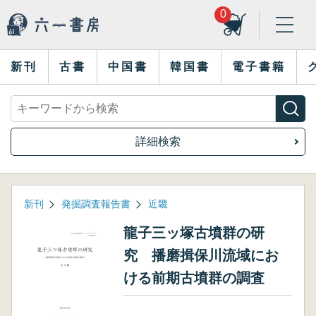
0
新刊
古書
中国書
韓国書
電子書籍
詳細検索
新刊
発掘調査報告書
近畿
龍子三ッ塚古墳群の研
究 播磨揖保川流域にお
ける前期古墳群の調査