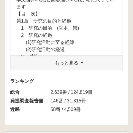
ます
【目 次】
第1章 研究の目的と経過
1 研究の目的 (岩本 崇)
2 研究の経過
(1)研究活動に至る経緯
(2)研究活動の経過
3 謝辞
もっと見る
第2章 古墳群をめぐる環境
1 古墳群の位置と地形 (奥山 貴)
2 周辺の遺跡 (岸本道昭・奥山 貴)
ランキング
3 揖保川流域の古墳時代 (岸本道昭・金澤
総合
雄太)
2,639番 / 124,819冊
4 これまでの調査と研究 (魚津知克)
発掘調査報告書
146番 / 31,315冊
(1)これまでの調査
近畿
58番 / 4,509冊
(2)従来の研究成果
5 古墳群の現状-測量調査成果-
(1)測量調査の方法 (岩本 崇)