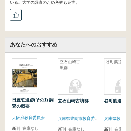
いる。大学の調査のため考察も充実。
1 地中レーダ探査 (阿児雄之)
2 トレンチの配置 (岩本 崇)
3 墳丘の構造
(1)墳丘第1トレンチ (鈴木康高・河野正
訓)
(2)墳丘第2トレンチ (山本原也・金 宇
あなたへのおすすめ
大)
(3)墳丘構造と墳丘形態の復元 (河野正訓)
立石山崎古
谷町筋遺跡
4 埋葬施設の構造
墳群
(1)過去の調査記録 (田中 大)
(2)検出状況 (大澤正吾)
(3)竪穴式石槨と墳丘の関係 (志田真吾)
(4)竪穴式石槨 (土屋隆史・岩本 崇)
(5)竪穴式石槨構築過程の復元 (岩本 崇)
日置荘遺跡(その1) 調
立石山崎古墳群
谷町筋遺跡
(6)遺物の出土状況 (山本 亮)
査の概要
5 出土遺物
大阪府教育委員会 大阪文化財センター
兵庫県豊岡市教育委員会・豊岡市郷土資料館
兵庫県教育委
(1)遺物の種類と数 (土屋隆史)
(2)竪穴式石槨出土の遺物 (脇山佳奈・山
新刊
在庫なし
新刊
在庫なし
新刊
在庫なし