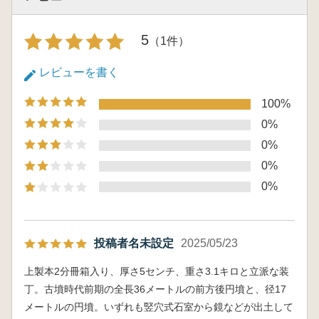
(8)墳丘構造と墳丘形態の復元 (細川晋太
郎)
5
（1件）
3 埋葬施設の構造
(1)過去の調査記録 (石貫弘泰)
レビューを書く
(2)検出状況 (金 宇大)
(3)竪穴式石槨と墳丘の関係 (岩本 崇)
100%
(4)竪穴式石槨 (石貫弘泰・奥山 貴)
0%
(5)竪穴式石槨構築過程の復元 (岩本 崇)
0%
(6)遺物の出土状況 (石貫弘泰)
4 出土遺物
0%
(1)遺物の種類と数 (岩本 崇)
0%
(2)竪穴式石槨出土の遺物 (岩本 崇・細
川晋太郎・石貫弘泰・金 宇大・河野正訓・鈴
木康高)
投稿者名未設定
2025/05/23
(3)墳丘出土の古墳にともなう遺物 (山
本 亮・奥山 貴・長友朋子)
上製本2分冊箱入り、厚さ5センチ、重さ3.1キロと立派な装
(4)墳丘出土の古墳築造後の遺物 (山本
丁。古墳時代前期の全長36メートルの前方後円墳と、径17
亮)
メートルの円墳。いずれも竪穴式石室から鏡などが出土して
第4章 龍子三ツ塚2号墳