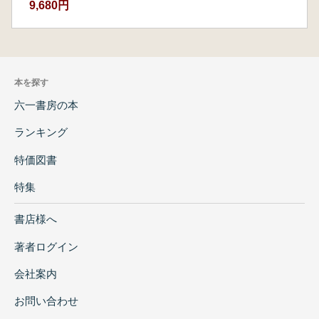
9,680円
とその特質 (岩本 崇)
10 龍子三ツ塚古墳群の墳丘表面の石材
(奥田 尚)
11 龍子三ツ塚古墳群出土玉類の調査 (田
村朋美)
本を探す
12 龍子三ツ塚古墳群および関連遺跡の胎土
六一書房の本
分析 (白石 純)
13 龍子三ツ塚古墳群における自然環境調査
ランキング
とその活用 (福井 亘)
特価図書
第6章 総括
1 調査成果 (岩本 崇)
特集
(1)古墳群の立地
(2)1号墳
書店様へ
(3)2号墳
著者ログイン
2 研究活動にかかわる成果
3 古墳群の年代とその位置づけ
会社案内
お問い合わせ