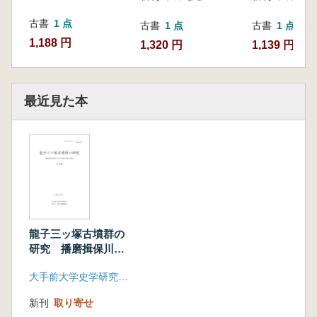
本 亮)
(3)墳丘出土の遺物
古書
1 点
古書
1 点
古書
1 点
第5章 考察・分析
1,188 円
1,320 円
1,139 円
1 西播磨地域における前期古墳出土資料の
再検討 (岩本 崇・河野正訓・土屋隆史)
2 葺石構築にみる二つの様相 (細川晋太
最近見た本
郎)
3 前期古墳における土器の配置・配列の展
開と龍子三ツ塚1号墳 (大澤正吾)
4 西播地域における前半期古墳出土玉類の
再検討 (大賀克彦)
5 前期古墳副葬鉄鎌の性格 (河野正訓)
6 土器からみた龍子三ツ塚1号墳の年代
(長友朋子)
龍子三ッ塚古墳群の
7 龍子三ツ塚1号墳出土土器の系譜と地域間
研究 播磨揖保川流
関係 (山本 亮)
域における前期古墳
8 円筒形器台と古墳時代前期の地域間関
大手前大学史学研究所 龍子三ッ塚古墳調査団
群の調査
係 (奥山 貴)
新刊
取り寄せ
9 古墳時代前期における地域間関係の展開