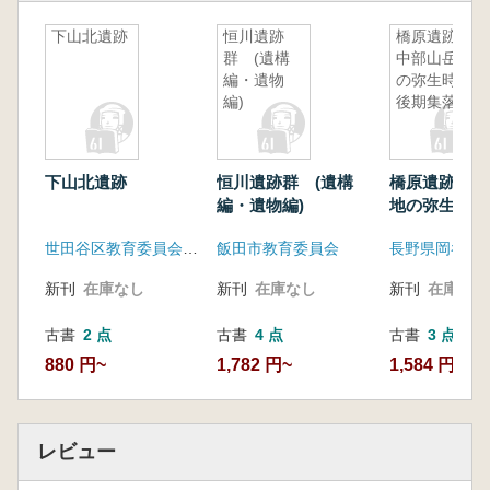
下山北遺跡
恒川遺跡
橋原遺跡
群 (遺構
中部山岳地
編・遺物
の弥生時代
編)
後期集落址
下山北遺跡
恒川遺跡群 (遺構
橋原遺跡 中
編・遺物編)
地の弥生時代
落址
世田谷区教育委員会 世田谷区遺跡調査会
飯田市教育委員会
新刊
在庫なし
新刊
在庫なし
新刊
在庫なし
古書
2 点
古書
4 点
古書
3 点
880 円~
1,782 円~
1,584 円~
レビュー