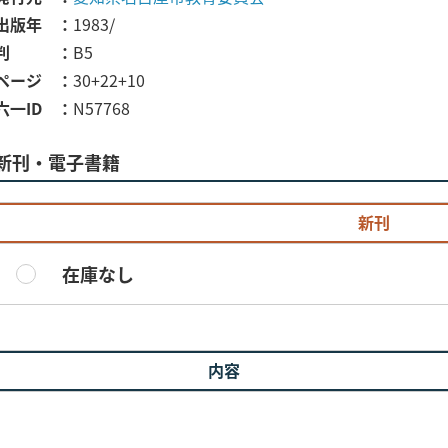
出版年
1983/
判
B5
ページ
30+22+10
六一ID
N57768
新刊・電子書籍
新刊
在庫なし
内容