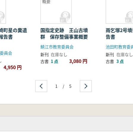
概要
崎町星の糞遺
国指定史跡 王山古墳
雨乞塚2号
報告書
群 保存整備事業概要
告書
鯖江市教育委員会
池田町教育委員
委員会
新刊
在庫なし
新刊
在庫なし
3,080 円
し
古書
1 点
古書
3 点
4,950 円
1
/
5