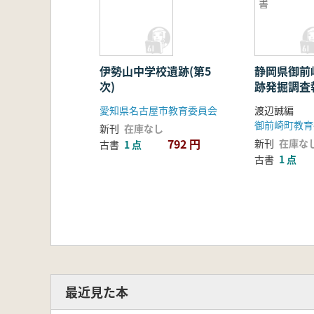
書
伊勢山中学校遺跡(第5
静岡県御前
次)
跡発掘調査
愛知県名古屋市教育委員会
渡辺誠編
御前崎町教育
新刊
在庫なし
792 円
新刊
在庫な
古書
1 点
古書
1 点
最近見た本