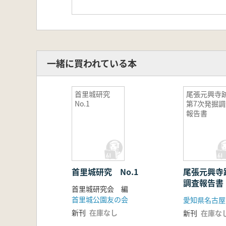
一緒に買われている本
首里城研究
尾張元興寺
No.1
第7次発掘調
報告書
首里城研究 No.1
尾張元興寺
調査報告書
首里城研究会 編
首里城公園友の会
愛知県名古屋
新刊
在庫なし
新刊
在庫な