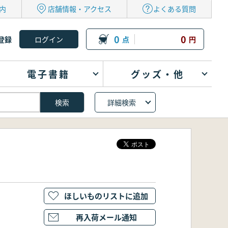
内
店舗情報・アクセス
よくある質問
0
0
登録
点
円
電子書籍
グッズ・他
詳細検索
ほしいものリストに追加
再入荷メール通知