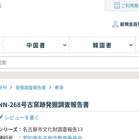
ご利用案
版
新規会員
中国書
韓国書
新刊
発掘調査報告書
東海
NN-268号古窯跡発掘調査報告書
レビューを書く
シリーズ
名古屋市文化財調査報告13
発行元
愛知県名古屋市教育委員会