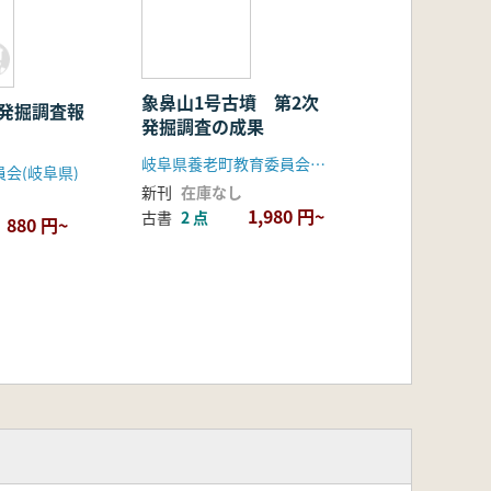
象鼻山1号古墳 第2次
墳発掘調査報
発掘調査の成果
岐阜県養老町教育委員会 富山大学人文学部考古学研究室
会(岐阜県)
新刊
在庫なし
1,980 円~
古書
2 点
880 円~