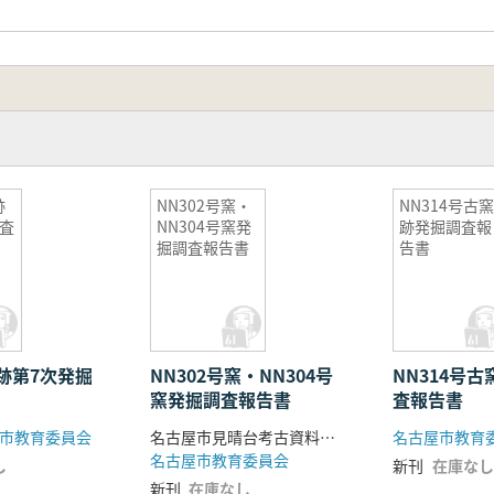
跡
NN302号窯・
NN314号古
査
NN304号窯発
跡発掘調査報
掘調査報告書
告書
跡第7次発掘
NN302号窯・NN304号
NN314号
窯発掘調査報告書
査報告書
市教育委員会
名古屋市見晴台考古資料館編
名古屋市教育
名古屋市教育委員会
し
新刊
在庫なし
新刊
在庫なし