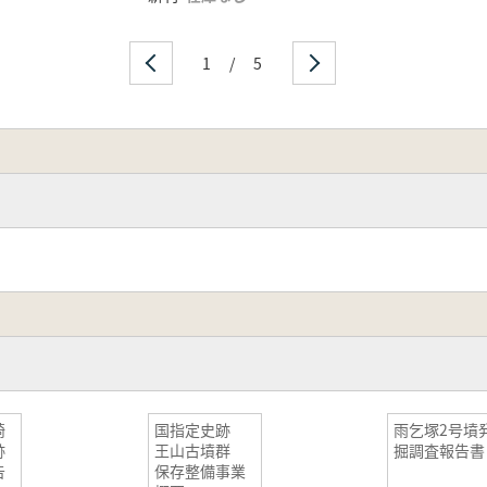
1
/
5
崎
国指定史跡
雨乞塚2号墳
跡
王山古墳群
掘調査報告書
告
保存整備事業