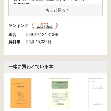
報告論考
もっと見る
中久保辰夫 『播磨国風上記』と考古資料が描
く明石郡・美嚢郡の地域社会
藤原光平 考古資料にみる古代の託賀郡・賀毛
ランキング
郡
清水一文 風土記時代の賀古郡・印南郡
総合
339番 / 124,813冊
中濱久喜 考古資料からみた飾磨郡・神前郡
資料集
96番 / 5,035冊
岸本道昭 7世紀の揖保郡と宍禾郡
島田 拓 讃容郡と赤穂郡の風土記時代
シンポジウム記録
『考古学で検証する風土記の世界』
一緒に買われている本