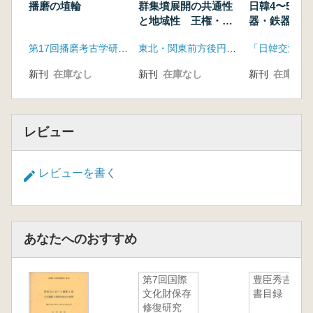
播磨の埴輪
群集墳展開の共通性
日韓4〜5世
と地域性 王権・地
器・鉄器生産
域首長と群集墳被葬
第17回播磨考古学研究集会実行委員会
東北・関東前方後円墳研究会
者
新刊
在庫なし
新刊
在庫なし
新刊
在庫なし
レビュー
レビューを書く
あなたへのおすすめ
第7回国際
豊臣秀吉文
文化財保存
書目録
修復研究