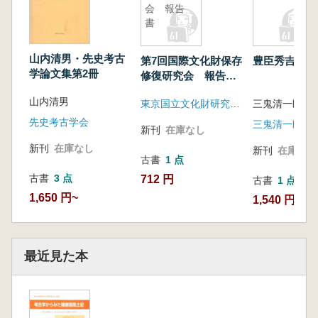
会 報告
書
山内清男・先史考古
第7回国際文化財保存
豊臣秀吉文書
学論文集第2冊
修復研究会 報告
書
山内清男
東京国立文化財研究所国際文化財保存修復協力センター
三鬼清一郎編
先史考古学会
新刊
在庫なし
新刊
在庫なし
新刊
在庫なし
古書
1 点
古書
3 点
712 円
古書
1 点
1,650 円~
1,540 円
最近見た本