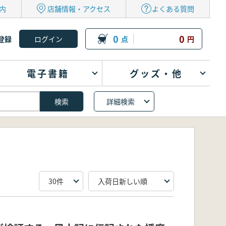
内
店舗情報・アクセス
よくある質問
0
0
登録
点
円
電子書籍
グッズ・他
詳細検索