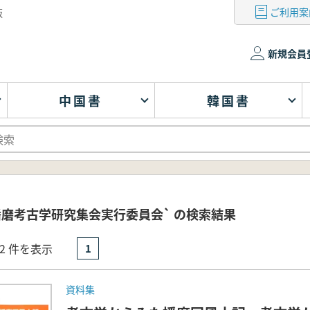
ご利用案
版
新規会員
中国書
韓国書
播磨考古学研究集会実行委員会` の検索結果
- 2 件を表示
1
資料集