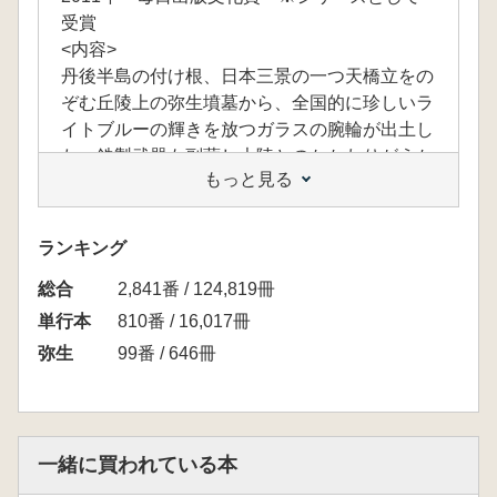
受賞
<内容>
丹後半島の付け根、日本三景の一つ天橋立をの
ぞむ丘陵上の弥生墳墓から、全国的に珍しいラ
イトブルーの輝きを放つガラスの腕輪が出土し
た。鉄製武器も副葬し大陸とのかかわりがうか
もっと見る
がえる“王墓”から、弥生時代の北近畿に生まれ
いづる「クニ」の姿を追究する。
<目次>
ランキング
第1章 蒼きガラスの腕輪
総合
1 天橋立を見下ろす丘陵
2,841番 / 124,819冊
2 ライトブルーのガラス釧
単行本
810番 / 16,017冊
第2章 北近畿の「王」の墓
弥生
99番 / 646冊
1 大風呂南墳墓の発掘
2 華やかな副葬品
3 被葬者をさぐる
第3章 王墓への道──弥生中期
一緒に買われている本
1 丘陵の上の墳墓