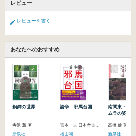
レビュー
レビューを書く
あなたへのおすすめ
銅鐸の世界
論争 邪馬台国
南関東・弥生
ムラの姿 大
勝土遺跡
寺沢 薫 著
宮本一夫 日本考古学協会 編集
高橋 健 著
新泉社
雄山閣
新泉社