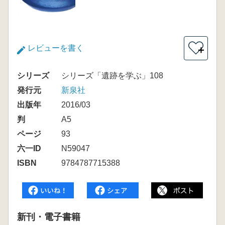
レビューを書く
＋
シリーズ
シリーズ「遺跡を学ぶ」108
発行元
新泉社
出版年
2016/03
判
A5
ページ
93
六一ID
N59047
ISBN
9784787715388
新刊・電子書籍