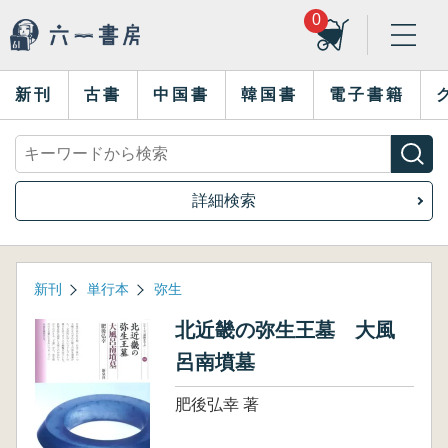
0
新刊
古書
中国書
韓国書
電子書籍
詳細検索
新刊
単行本
弥生
北近畿の弥生王墓 大風
呂南墳墓
肥後弘幸 著