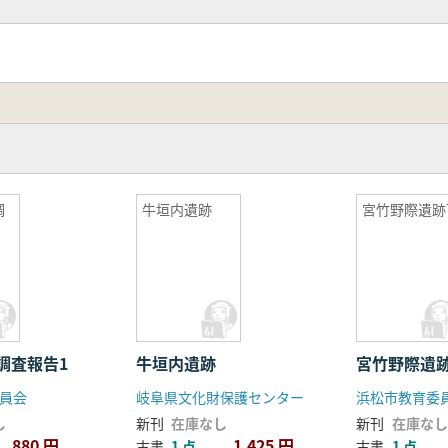
調
牛垣内遺跡
宮竹野際遺跡
調査報告1
牛垣内遺跡
宮竹野際遺跡
員会
岐阜県文化財保護センター
浜松市教育委
し
新刊
在庫なし
新刊
在庫なし
880 円
1,425 円
古書
1 点
古書
1 点