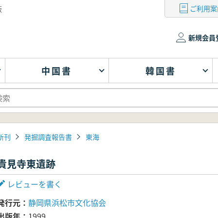
ご利用案
版
新規会員
中国書
韓国書
新刊
発掘調査報告書
東海
貴見寺東遺跡
レビューを書く
発行元
静岡県浜松市文化協会
出版年
1999