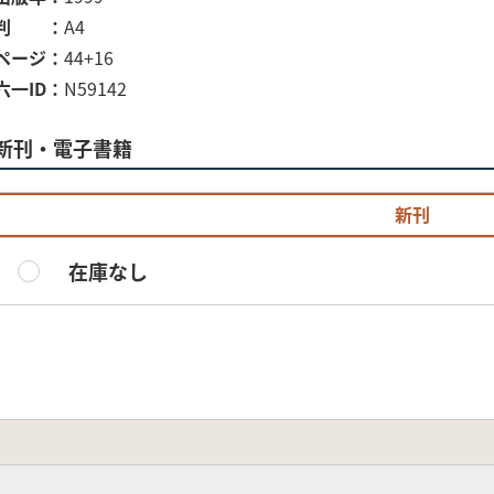
判
A4
ページ
44+16
六一ID
N59142
新刊・電子書籍
新刊
在庫なし