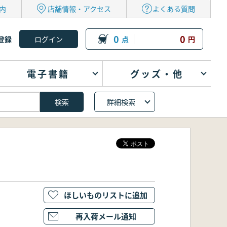
内
店舗情報・アクセス
よくある質問
0
0
登録
点
円
電子書籍
グッズ・他
詳細検索
ほしいものリストに追加
再入荷メール通知