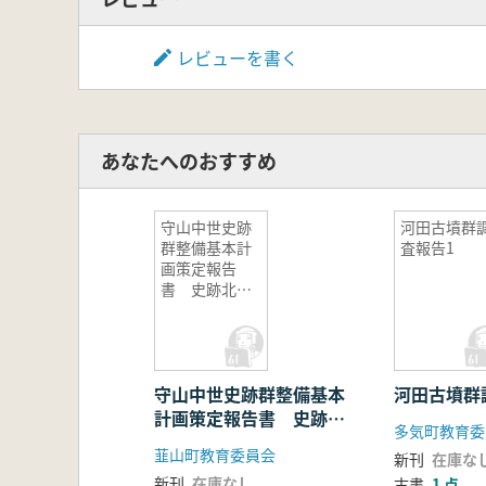
レビューを書く
あなたへのおすすめ
守山中世史跡
河田古墳群
群整備基本計
査報告1
画策定報告
書 史跡北条
氏邸跡 史跡
伝堀越御所
跡 史跡願成
就院跡
守山中世史跡群整備基本
河田古墳群
計画策定報告書 史跡北
多気町教育委
条氏邸跡 史跡伝堀越御
韮山町教育委員会
新刊
在庫な
所跡 史跡願成就院跡
新刊
在庫なし
古書
1 点