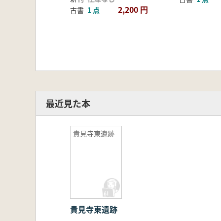
2,200 円
古書
1 点
最近見た本
貴見寺東遺跡
貴見寺東遺跡