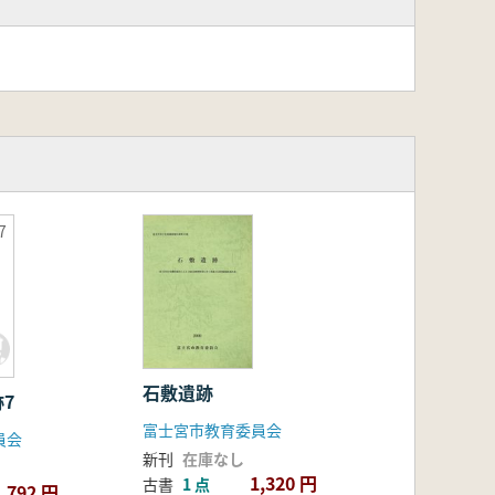
7
石敷遺跡
7
富士宮市教育委員会
員会
新刊
在庫なし
1,320 円
古書
1 点
792 円