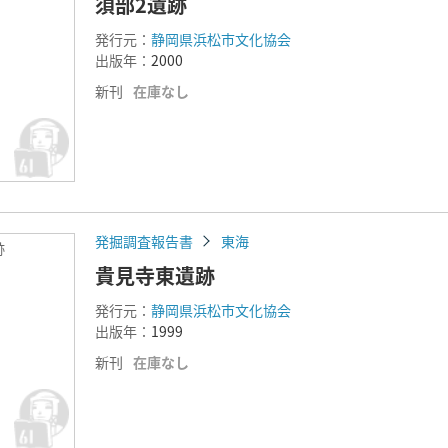
須部2遺跡
発行元：
静岡県浜松市文化協会
出版年：
2000
新刊
在庫なし
発掘調査報告書
東海
跡
貴見寺東遺跡
発行元：
静岡県浜松市文化協会
出版年：
1999
新刊
在庫なし