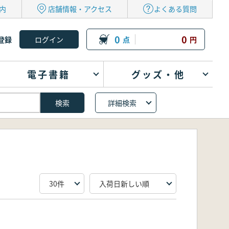
内
店舗情報・アクセス
よくある質問
0
0
登録
点
円
電子書籍
グッズ・他
詳細検索