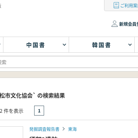
ご利用案
版
新規会員
中国書
韓国書
松市文化協会` の検索結果
- 2 件を表示
1
発掘調査報告書
東海