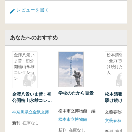
レビューを書く
あなたへのおすすめ
金澤八景い
松本清張展
ま昔 : 初公
: 全力で駆
開楠山永雄
け続けた巨
コレクショ
人
ン
学校のたから百景
金澤八景いま昔 : 初
松本清張展 :
公開楠山永雄コレク
駆け続けた巨
ション
松本市立博物館 編
神奈川県立金沢文庫
文藝春秋事業
松本市立博物館
文藝春秋
新刊
在庫なし
新刊
在庫なし
新刊
在庫なし