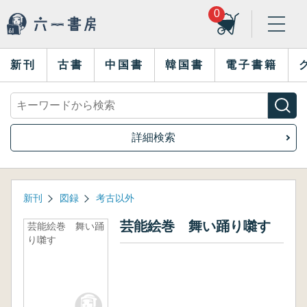
0
新刊
古書
中国書
韓国書
電子書籍
詳細検索
新刊
図録
考古以外
芸能絵巻 舞い踊り囃す
芸能絵巻 舞い踊
り囃す